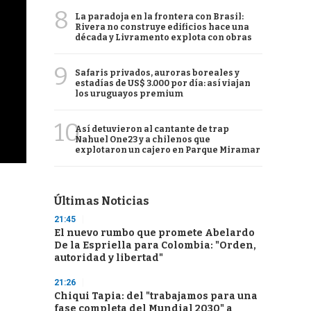
8
La paradoja en la frontera con Brasil:
Rivera no construye edificios hace una
década y Livramento explota con obras
9
Safaris privados, auroras boreales y
estadías de US$ 3.000 por día: así viajan
los uruguayos premium
10
Así detuvieron al cantante de trap
Nahuel One23 y a chilenos que
explotaron un cajero en Parque Miramar
Últimas Noticias
21:45
El nuevo rumbo que promete Abelardo
De la Espriella para Colombia: "Orden,
autoridad y libertad"
21:26
Chiqui Tapia: del "trabajamos para una
fase completa del Mundial 2030" a