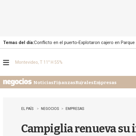
Temas del día:
Conflicto en el puerto
Explotaron cajero en Parque
Montevideo, T 11° H 55%
M
e
n
u
Noticias
Finanzas
Rurales
Empresas
EL PAÍS
NEGOCIOS
EMPRESAS
Campiglia renueva su i