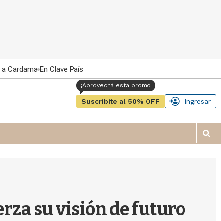
 a Cardama
En Clave País
Suscribite al 50% OFF
Ingresar
M
o
s
t
r
a
r
rza su visión de futuro
b
�