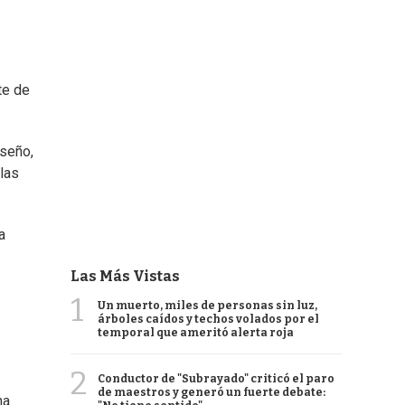
te de
iseño,
las
a
Las Más Vistas
1
Un muerto, miles de personas sin luz,
árboles caídos y techos volados por el
temporal que ameritó alerta roja
2
Conductor de "Subrayado" criticó el paro
de maestros y generó un fuerte debate:
na