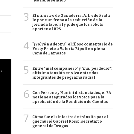
"No tiene sentido"
3
El ministro de Ganadería, Alfredo Fratti,
le pone un freno a la reducción de la
jornada laboral y pide que los robots
aporten al BPS
4
"¡Volvé a Adeom!": el filoso comentario de
Yesty Prieto a Valeria Ripoll en plena
Cena de Famosos
5
cha argentino en "Subrayado"
Entre "mal compañero" y "mal perdedor",
altísima tensión en vivo entre dos
integrantes de programa radial
6
Con Perrone y Manini distanciados, el FA
no tiene asegurados los votos para la
aprobación de la Rendición de Cuentas
7
Cómo fue el siniestro de tránsito por el
que murió Gabriel Rossi, secretario
general de Drogas