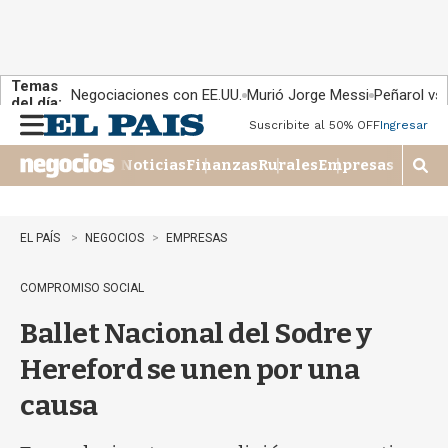
Temas
Negociaciones con EE.UU.
Murió Jorge Messi
Peñarol vs
del día:
Suscribite al 50% OFF
Ingresar
M
e
Noticias
Finanzas
Rurales
Empresas
n
M
u
o
s
t
EL PAÍS
NEGOCIOS
EMPRESAS
r
a
COMPROMISO SOCIAL
r
b
Ballet Nacional del Sodre y
�
s
Hereford se unen por una
q
u
causa
e
d