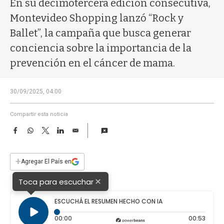
En su decimotercera edición consecutiva,
a
Montevideo Shopping lanzó “Rock y
Ballet”, la campaña que busca generar
conciencia sobre la importancia de la
prevención en el cáncer de mama.
30/09/2025, 04:00
Compartir esta noticia
F
W
T
L
E
a
h
w
i
m
c
a
i
n
a
e
t
t
k
i
+
Agregar El País en
b
s
t
e
l
o
A
e
d
×
Toca para escuchar
o
p
r
I
k
p
n
ESCUCHÁ EL RESUMEN HECHO CON IA
Tiempo transcurrido: 0 segundos
Durac
00:00
00:53