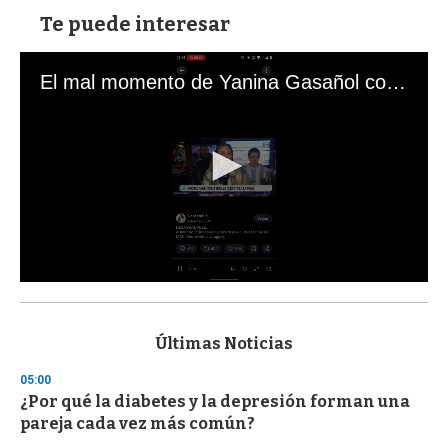
Te puede interesar
El mal momento de Yanina Gasañol con un hincha argentino en "Subrayado"
0
s
e
c
Últimas Noticias
o
n
05:00
d
¿Por qué la diabetes y la depresión forman una
s
o
pareja cada vez más común?
f