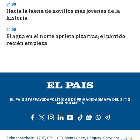
04:00
Hacia la faena de novillos más jóvenes de la
historia
04:00
El agua en el norte aprieta pizarras; el partido
recién empieza
EL PAÍS STAFF
AYUDA
POLÍTICAS DE PRIVACIDAD
MAPA DEL SITIO
ANUNCIANTES
f
t
i
l
y
t
g
w
t
a
w
n
i
o
i
o
h
e
c
i
s
n
u
k
o
a
l
e
t
t
k
t
t
g
t
e
Zelmar Michelini 1287, CP.11100, Montevideo, Uruguay. Copyright