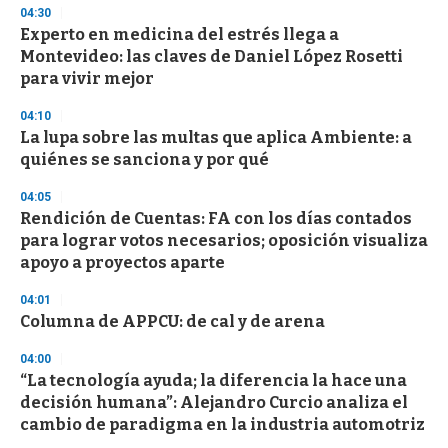
3
04:30
3
s
Experto en medicina del estrés llega a
e
Montevideo: las claves de Daniel López Rosetti
c
para vivir mejor
o
n
d
04:10
s
La lupa sobre las multas que aplica Ambiente: a
quiénes se sanciona y por qué
04:05
Rendición de Cuentas: FA con los días contados
para lograr votos necesarios; oposición visualiza
apoyo a proyectos aparte
04:01
Columna de APPCU: de cal y de arena
04:00
“La tecnología ayuda; la diferencia la hace una
decisión humana”: Alejandro Curcio analiza el
cambio de paradigma en la industria automotriz