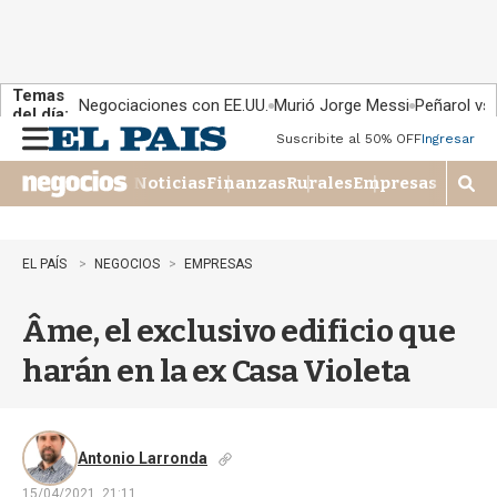
Temas
Negociaciones con EE.UU.
Murió Jorge Messi
Peñarol vs
del día:
Suscribite al 50% OFF
Ingresar
M
e
Noticias
Finanzas
Rurales
Empresas
n
M
u
o
s
t
EL PAÍS
NEGOCIOS
EMPRESAS
r
a
Âme, el exclusivo edificio que
r
b
harán en la ex Casa Violeta
�
s
q
u
e
Antonio Larronda
d
15/04/2021, 21:11