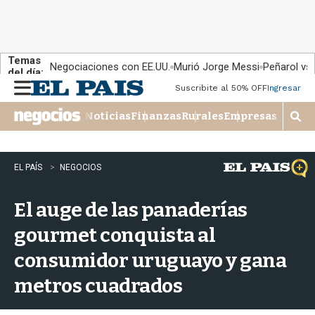
Temas
Negociaciones con EE.UU.
Murió Jorge Messi
Peñarol vs
del día:
Suscribite al 50% OFF
Ingresar
M
e
Noticias
Finanzas
Rurales
Empresas
n
M
u
o
s
t
EL PAÍS
NEGOCIOS
r
a
El auge de las panaderías
r
b
gourmet conquista al
�
s
consumidor uruguayo y gana
q
u
metros cuadrados
e
d