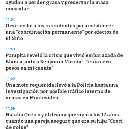
ayudan a perder grasa y preservar la masa
o
n
muscular
d
s
11:54
Orsi recibe a los intendentes para establecer
una “coordinación permanente” por efectos de
El Niño
11:43
Pampita reveló la crisis que vivió embarazada de
Blanca junto a Benjamín Vicuña: "Tenía cero
pesos en mi cuenta"
11:29
Una moto requerida llevó a la Policía hasta una
investigación por posible tráfico interno de
armas en Montevideo
11:06
Natalia Oreiro y el drama que vivió a los 17 años
cuando una pareja aseguró que era su hija: “Crecí
de golpe”