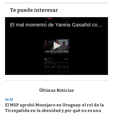
Te puede interesar
El mal momento de Yanina Gasañol con un hincha argentino en "Subrayado"
0
s
e
c
Últimas Noticias
o
n
04:30
d
El MSP aprobó Mounjaro en Uruguay: el rol de la
s
o
Tirzepatida en la obesidad y por qué no es una
f