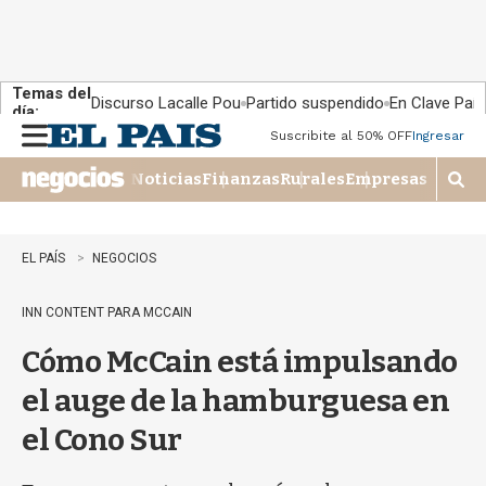
Temas del
Discurso Lacalle Pou
Partido suspendido
En Clave País
día:
Suscribite al 50% OFF
Ingresar
M
e
Noticias
Finanzas
Rurales
Empresas
n
M
u
o
s
t
EL PAÍS
NEGOCIOS
r
a
INN CONTENT PARA MCCAIN
r
b
Cómo McCain está impulsando
�
s
el auge de la hamburguesa en
q
u
el Cono Sur
e
d