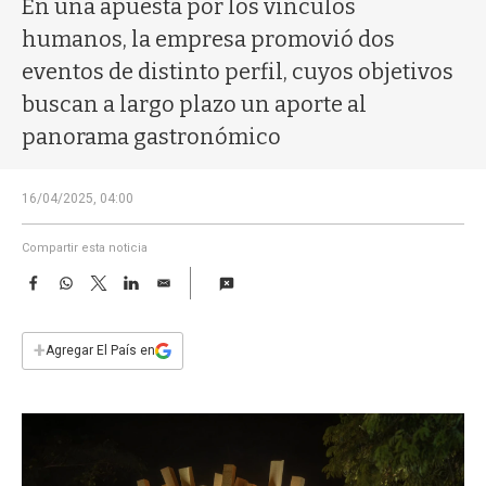
En una apuesta por los vínculos
a
humanos, la empresa promovió dos
eventos de distinto perfil, cuyos objetivos
buscan a largo plazo un aporte al
panorama gastronómico
16/04/2025, 04:00
Compartir esta noticia
F
W
T
L
E
a
h
w
i
m
c
a
i
n
a
e
t
t
k
i
+
Agregar El País en
b
s
t
e
l
o
A
e
d
o
p
r
I
k
p
n