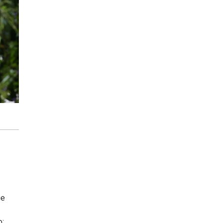
ue
o: