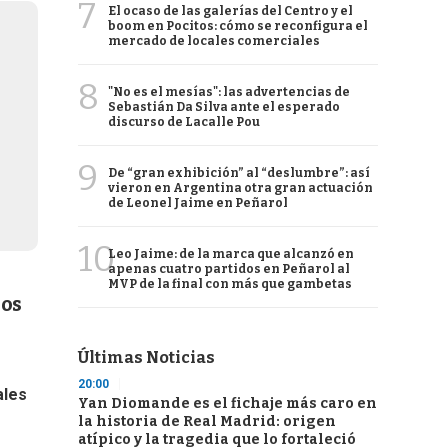
7
El ocaso de las galerías del Centro y el
boom en Pocitos: cómo se reconfigura el
mercado de locales comerciales
8
"No es el mesías": las advertencias de
Sebastián Da Silva ante el esperado
discurso de Lacalle Pou
9
De “gran exhibición” al “deslumbre”: así
vieron en Argentina otra gran actuación
de Leonel Jaime en Peñarol
10
Leo Jaime: de la marca que alcanzó en
apenas cuatro partidos en Peñarol al
MVP de la final con más que gambetas
sos
Últimas Noticias
20:00
ales
Yan Diomande es el fichaje más caro en
la historia de Real Madrid: origen
atípico y la tragedia que lo fortaleció