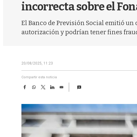
incorrecta sobre el Fo
El Banco de Previsión Social emitió un
autorización y podrían tener fines frau
20/08/2025, 11:23
Compartir esta noticia
F
W
T
L
E
a
h
w
i
m
c
a
i
n
a
e
t
t
k
i
b
s
t
e
l
o
A
e
d
o
p
r
I
k
p
n