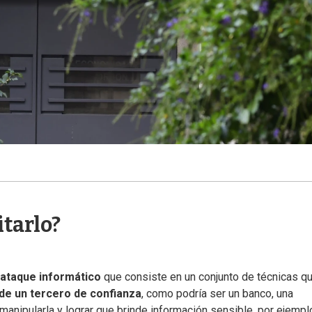
itarlo?
ataque informático
que consiste en un conjunto de técnicas q
 de un tercero de confianza
, como podría ser un banco, una
e manipularla y lograr que brinde información sensible, por ejempl