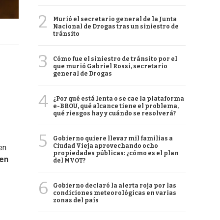
2
Murió el secretario general de la Junta
Nacional de Drogas tras un siniestro de
tránsito
3
Cómo fue el siniestro de tránsito por el
que murió Gabriel Rossi, secretario
general de Drogas
4
¿Por qué está lenta o se cae la plataforma
e-BROU, qué alcance tiene el problema,
qué riesgos hay y cuándo se resolverá?
5
Gobierno quiere llevar mil familias a
Ciudad Vieja aprovechando ocho
en
propiedades públicas: ¿cómo es el plan
en
del MVOT?
6
Gobierno declaró la alerta roja por las
condiciones meteorológicas en varias
zonas del país