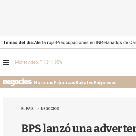
Temas del día:
Alerta roja
Preocupaciones en INR
Bañados de Ca
Montevideo, T 13° H 95%
M
e
n
u
Noticias
Finanzas
Rurales
Empresas
EL PAÍS
NEGOCIOS
BPS lanzó una adverten