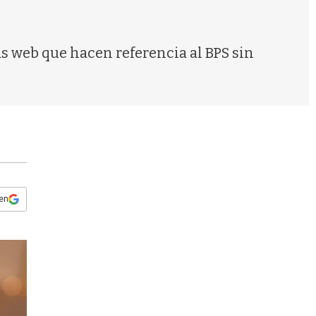
s
q
u
e
s web que hacen referencia al BPS sin
d
a
 en