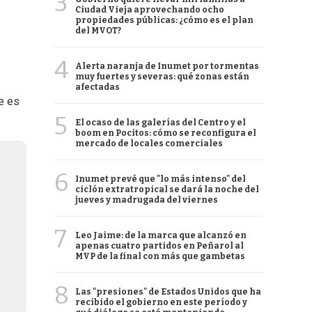
3
Ciudad Vieja aprovechando ocho
propiedades públicas: ¿cómo es el plan
del MVOT?
4
Alerta naranja de Inumet por tormentas
muy fuertes y severas: qué zonas están
afectadas
ue es
5
El ocaso de las galerías del Centro y el
boom en Pocitos: cómo se reconfigura el
mercado de locales comerciales
6
Inumet prevé que "lo más intenso" del
ciclón extratropical se dará la noche del
jueves y madrugada del viernes
7
Leo Jaime: de la marca que alcanzó en
apenas cuatro partidos en Peñarol al
MVP de la final con más que gambetas
8
Las "presiones" de Estados Unidos que ha
recibido el gobierno en este período y