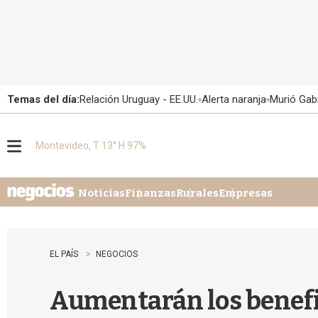
Temas del día:
Relación Uruguay - EE.UU.
Alerta naranja
Murió Gabr
Montevideo, T 13° H 97%
M
e
n
u
Noticias
Finanzas
Rurales
Empresas
EL PAÍS
NEGOCIOS
Aumentarán los benefi