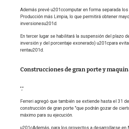
Además prevé u201ccomputar en forma separada los in
Producción más Limpia, lo que permitirá obtener ma
inversionesu201d.
En tercer lugar se habilitará la suspensión del plazo 
inversión y del porcentaje exonerado) u201cpara evit
rentau201d.
Construcciones de gran porte y maquina
","
Ferreri agregó que también se extiende hasta el 31 d
construcción de gran porte "que podrán gozar de cier
máximo para su ejecución.
u201cAdemás, para los proyectos a desarrollarse en M