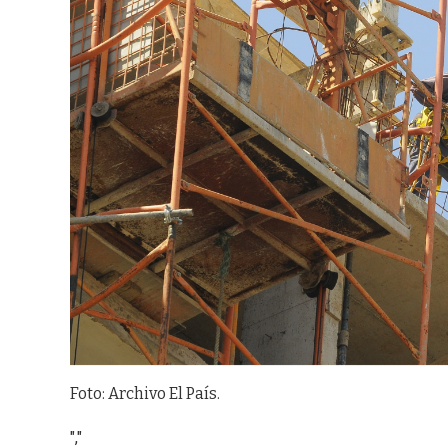
Foto: Archivo El País.
","