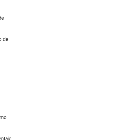
de
o de
omo
entaje