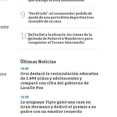
qué diálogo se está manteniendo
9
"Perdí todo": el conmovedor pedido de
ayuda de una periodista deportiva tras
incendio de su casa
motor
10
Del ballet a la eficacia: las claves de la
goleada de Peñarol a Wanderers para
conquistar el Torneo Intermedio
Últimas Noticias
10:40
Orsi destacó la revinculación educativa
tros
de 2.844 niños y adolescentes y
a
comparó con cifra del gobierno de
Lacalle Pou
10:30
La uruguaya Yipio ganó una casa en
Gran Hermano y dedicó el premio a su
padre con un emotivo recuerdo