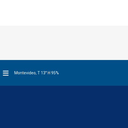
Montevideo, T 13° H 95%
M
e
n
u