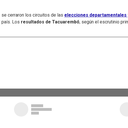
c
a
i
n
a
e
t
t
k
i
b
s
t
e
l
se cerraron los circuitos de las
elecciones departamentales 
o
A
e
d
l país. Los
resultados de Tacuarembó
, según el escrutinio pri
o
p
r
I
k
p
n