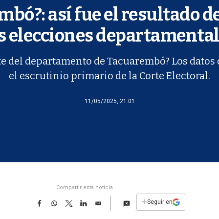
ó?: así fue el resultado d
s elecciones departamenta
 del departamento de Tacuarembó? Los datos d
el escrutinio primario de la Corte Electoral.
11/05/2025, 21:01
Compartir esta noticia
F
W
T
L
E
+
Seguir en
a
h
w
i
m