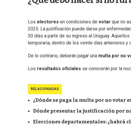
¿Qué debo hacer si no fui 
Los
electores
en condiciones de
votar
que no asi
2025. La justificación puede darse por enfermedad, i
30 días a partir de su ingreso al Uruguay. Aquellos
temporaria, dentro de los veinte días anteriores y d
De lo contrario, deberán pagar una
multa por no v
Los
resultados oficiales
se conocerán por la noch
RELACIONADAS
¿Dónde se paga la multa por no votar 
Dónde presentar la justificación por 
Elecciones departamentales: ¿habrá cla