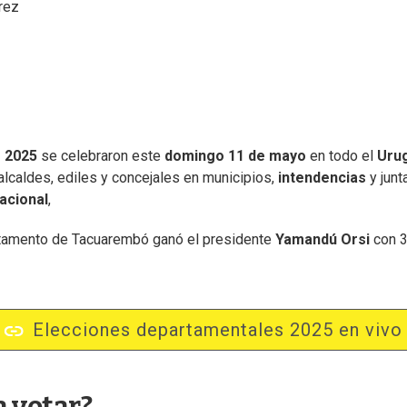
rez
s 2025
se celebraron este
domingo 11 de mayo
en todo el
Uru
 alcaldes, ediles y concejales en municipios,
intendencias
y jun
acional
,
artamento de Tacuarembó ganó el presidente
Yamandú Orsi
con 
Elecciones departamentales 2025 en vivo