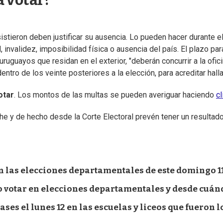
a votar?
stieron deben justificar su ausencia. Lo pueden hacer durante el
nvalidez, imposibilidad física o ausencia del país. El plazo para 
 uruguayos que residan en el exterior, "deberán concurrir a la of
entro de los veinte posteriores a la elección, para acreditar halla
otar
. Los montos de las multas se pueden averiguar haciendo
cl
e y de hecho desde la Corte Electoral prevén tener un resultado
en las elecciones departamentales de este domingo 1
no votar en elecciones departamentales y desde cuán
ses el lunes 12 en las escuelas y liceos que fueron l