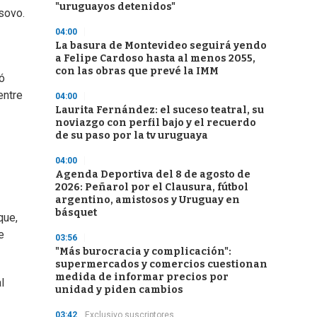
"uruguayos detenidos"
sovo.
04:00
La basura de Montevideo seguirá yendo
a Felipe Cardoso hasta al menos 2055,
con las obras que prevé la IMM
ó
entre
04:00
Laurita Fernández: el suceso teatral, su
noviazgo con perfil bajo y el recuerdo
de su paso por la tv uruguaya
04:00
Agenda Deportiva del 8 de agosto de
2026: Peñarol por el Clausura, fútbol
argentino, amistosos y Uruguay en
básquet
que,
e
03:56
"Más burocracia y complicación":
supermercados y comercios cuestionan
medida de informar precios por
l
unidad y piden cambios
03:42
Exclusivo suscriptores