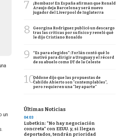
7
¡Bombazo! En España afirman que Ronald
Araujo deja Barcelona y será nuevo
jugador del Liverpool de Inglaterra
8
Georgina Rodríguez publicó un descargo
tras las críticas por su físico y reveló qué
le dijo Cristiano Ronaldo
9
“Es para elegidos”: Forlán contó qué lo
motivó para dirigir a Uruguay y el récord
de su abuelo como DT de la Celeste
una
10
Oddone dijo que las propuestas de
Cabildo Abierto son "contemplables",
pero requieren una "ley aparte"
Últimas Noticias
o un
04:03
Lubetkin: "No hay negociación
concreta" con EEUU. y, si llegan
s.
deportados, tendrán prioridad