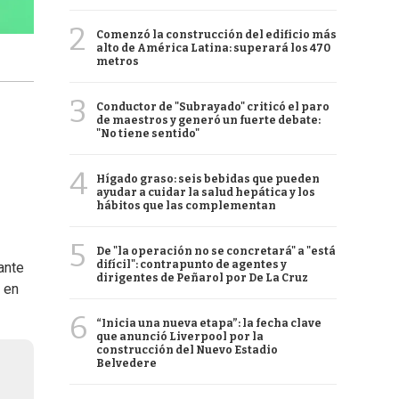
2
Comenzó la construcción del edificio más
alto de América Latina: superará los 470
metros
3
Conductor de "Subrayado" criticó el paro
de maestros y generó un fuerte debate:
"No tiene sentido"
4
Hígado graso: seis bebidas que pueden
ayudar a cuidar la salud hepática y los
hábitos que las complementan
5
De "la operación no se concretará" a "está
difícil": contrapunto de agentes y
ante
dirigentes de Peñarol por De La Cruz
 en
6
“Inicia una nueva etapa”: la fecha clave
que anunció Liverpool por la
construcción del Nuevo Estadio
Belvedere