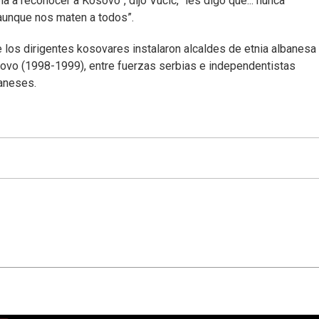
 a reconocer a Kosovo”, dijo Vucic, “les digo que... nunca
aunque nos maten a todos”.
os dirigentes kosovares instalaron alcaldes de etnia albanesa
sovo (1998-1999), entre fuerzas serbias e independentistas
baneses.