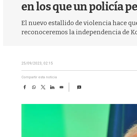
en los que un policía pe
El nuevo estallido de violencia hace q
reconoceremos la independencia de Koso
25/09/2023, 02:15
Compartir esta noticia
F
W
T
L
E
a
h
w
i
m
c
a
i
n
a
e
t
t
k
i
b
s
t
e
l
o
A
e
d
o
p
r
I
k
p
n