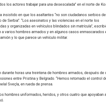
dos los actores trabajar para una desescalada” en el norte de Ko
, ha insistido en que los asaltantes “no son ciudadanos serbios de
de Serbia”. “Los asesinatos y las violencias en el norte los
as y organizadas en vehículos blindados sin matrícula”, escribi
aban a varios hombres armados y en algunos casos enmascarados 
mión y lo que parece un vehículo militar.
on durante horas una treintena de hombres armados, después de 
 tensiones entre Pristina y Belgrado. “Hemos retomado el control d
helal Sveçla, en rueda de prensa.
dos hombres uniformados, heridos, y otros cuatro que apoyaban a
só.