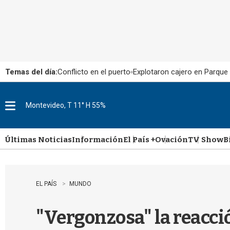
Temas del día:
Conflicto en el puerto
Explotaron cajero en Parque
Montevideo, T 11° H 55%
M
e
n
u
Últimas Noticias
Información
El País +
Ovación
TV Show
B
EL PAÍS
MUNDO
"Vergonzosa" la reacció