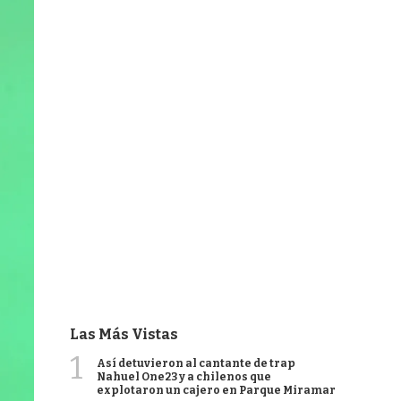
Las Más Vistas
1
Así detuvieron al cantante de trap
Nahuel One23 y a chilenos que
explotaron un cajero en Parque Miramar