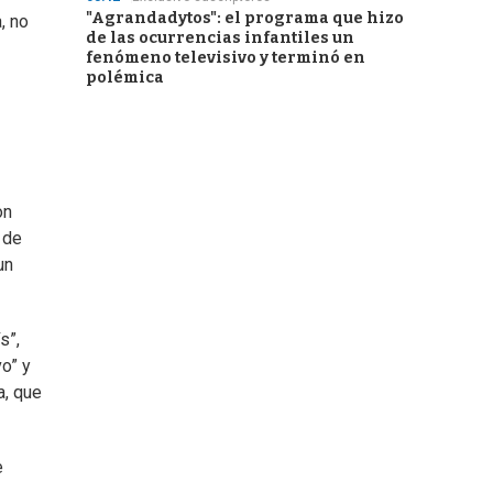
"Agrandadytos": el programa que hizo
, no
de las ocurrencias infantiles un
fenómeno televisivo y terminó en
polémica
on
 de
un
s”,
o” y
a, que
e