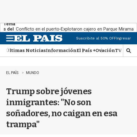
Tema
s del
Conflicto en el puerto
Explotaron cajero en Parque Miramar
día:
Suscribite al 50% OFF
Ingresar
M
e
Últimas Noticias
Información
El País +
Ovación
TV Show
n
M
u
o
s
t
EL PAÍS
MUNDO
r
a
Trump sobre jóvenes
r
b
inmigrantes: "No son
�
s
soñadores, no caigan en esa
q
u
trampa"
e
d