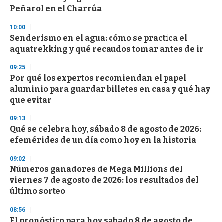
n
Peñarol en el Charrúa
d
s
10:00
Senderismo en el agua: cómo se practica el
aquatrekking y qué recaudos tomar antes de ir
09:25
Por qué los expertos recomiendan el papel
aluminio para guardar billetes en casa y qué hay
que evitar
09:13
Qué se celebra hoy, sábado 8 de agosto de 2026:
efemérides de un día como hoy en la historia
09:02
Números ganadores de Mega Millions del
viernes 7 de agosto de 2026: los resultados del
último sorteo
08:56
El pronóstico para hoy sabado 8 de agosto de