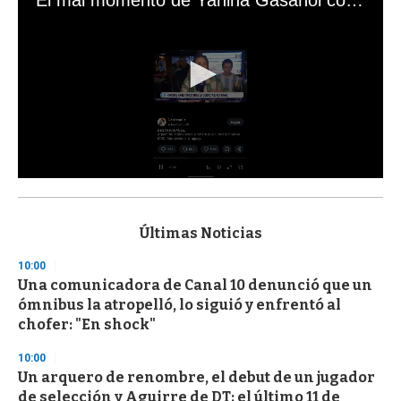
0
s
e
c
Últimas Noticias
o
n
10:00
d
Una comunicadora de Canal 10 denunció que un
s
o
ómnibus la atropelló, lo siguió y enfrentó al
f
chofer: "En shock"
3
3
s
10:00
e
Un arquero de renombre, el debut de un jugador
c
de selección y Aguirre de DT: el último 11 de
o