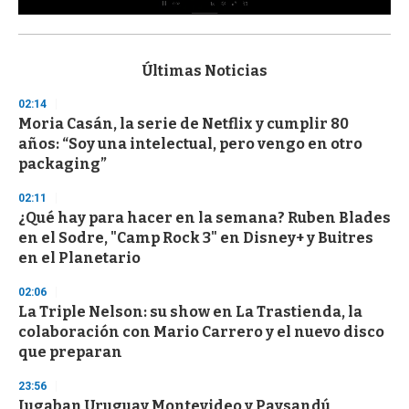
0
s
e
c
Últimas Noticias
o
n
02:14
d
Moria Casán, la serie de Netflix y cumplir 80
s
o
años: “Soy una intelectual, pero vengo en otro
f
packaging”
3
3
s
02:11
e
¿Qué hay para hacer en la semana? Ruben Blades
c
en el Sodre, "Camp Rock 3" en Disney+ y Buitres
o
n
en el Planetario
d
s
02:06
La Triple Nelson: su show en La Trastienda, la
colaboración con Mario Carrero y el nuevo disco
que preparan
23:56
Jugaban Uruguay Montevideo y Paysandú,