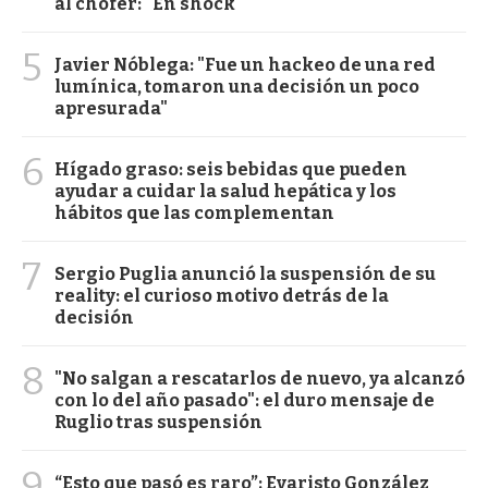
al chofer: "En shock"
5
Javier Nóblega: "Fue un hackeo de una red
lumínica, tomaron una decisión un poco
apresurada"
6
Hígado graso: seis bebidas que pueden
ayudar a cuidar la salud hepática y los
hábitos que las complementan
7
Sergio Puglia anunció la suspensión de su
reality: el curioso motivo detrás de la
decisión
8
"No salgan a rescatarlos de nuevo, ya alcanzó
con lo del año pasado": el duro mensaje de
Ruglio tras suspensión
9
“Esto que pasó es raro”: Evaristo González