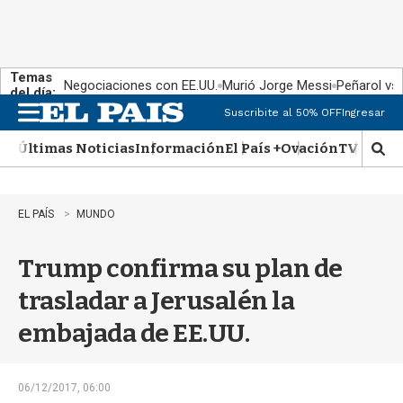
Temas
Negociaciones con EE.UU.
Murió Jorge Messi
Peñarol vs
del día:
Suscribite al 50% OFF
Ingresar
M
e
Últimas Noticias
Información
El País +
Ovación
TV Show
n
M
u
o
s
t
EL PAÍS
MUNDO
r
a
Trump confirma su plan de
r
b
trasladar a Jerusalén la
�
s
embajada de EE.UU.
q
u
e
d
06/12/2017, 06:00