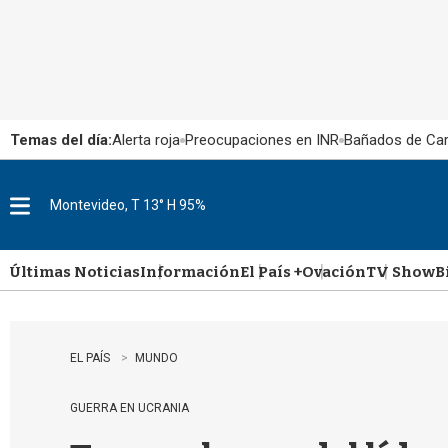
Temas del día:
Alerta roja
Preocupaciones en INR
Bañados de Ca
Montevideo, T 13° H 95%
M
e
n
u
Últimas Noticias
Información
El País +
Ovación
TV Show
B
EL PAÍS
MUNDO
GUERRA EN UCRANIA