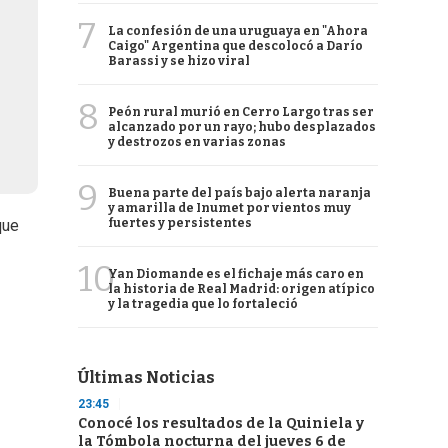
7
La confesión de una uruguaya en "Ahora
Caigo" Argentina que descolocó a Darío
Barassi y se hizo viral
8
Peón rural murió en Cerro Largo tras ser
alcanzado por un rayo; hubo desplazados
y destrozos en varias zonas
9
Buena parte del país bajo alerta naranja
y amarilla de Inumet por vientos muy
fuertes y persistentes
que
10
Yan Diomande es el fichaje más caro en
la historia de Real Madrid: origen atípico
y la tragedia que lo fortaleció
Últimas Noticias
23:45
Conocé los resultados de la Quiniela y
la Tómbola nocturna del jueves 6 de