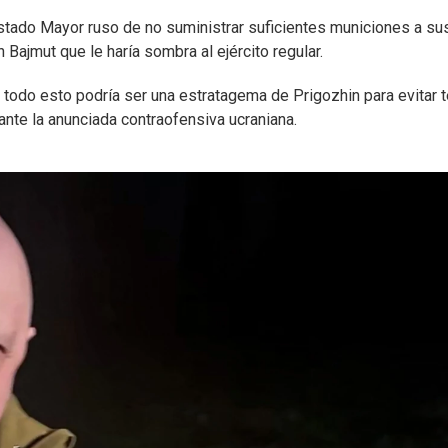
tado Mayor ruso de no suministrar suficientes municiones a su
n Bajmut que le haría sombra al ejército regular.
odo esto podría ser una estratagema de Prigozhin para evitar 
ante la anunciada contraofensiva ucraniana.