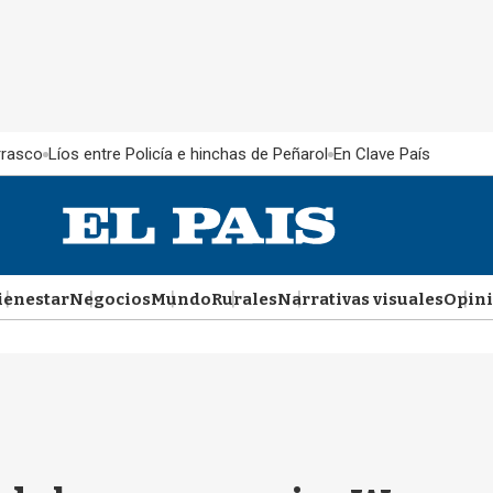
rrasco
Líos entre Policía e hinchas de Peñarol
En Clave País
ienestar
Negocios
Mundo
Rurales
Narrativas visuales
Opin