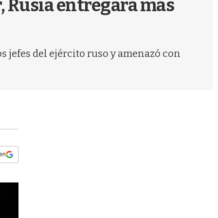
r, Rusia entregará más
s
q
u
e
d
s jefes del ejército ruso y amenazó con
a
 en