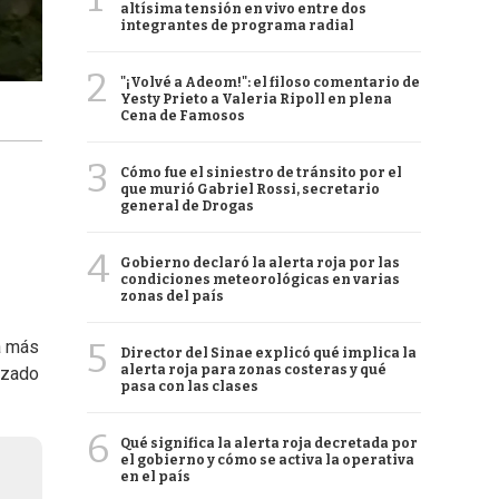
altísima tensión en vivo entre dos
integrantes de programa radial
2
"¡Volvé a Adeom!": el filoso comentario de
Yesty Prieto a Valeria Ripoll en plena
Cena de Famosos
3
Cómo fue el siniestro de tránsito por el
que murió Gabriel Rossi, secretario
general de Drogas
4
Gobierno declaró la alerta roja por las
condiciones meteorológicas en varias
zonas del país
5
á más
Director del Sinae explicó qué implica la
alerta roja para zonas costeras y qué
azado
pasa con las clases
6
Qué significa la alerta roja decretada por
el gobierno y cómo se activa la operativa
en el país