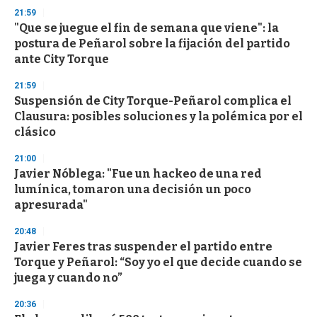
d
21:59
s
"Que se juegue el fin de semana que viene": la
postura de Peñarol sobre la fijación del partido
ante City Torque
21:59
Suspensión de City Torque-Peñarol complica el
Clausura: posibles soluciones y la polémica por el
clásico
21:00
Javier Nóblega: "Fue un hackeo de una red
lumínica, tomaron una decisión un poco
apresurada"
20:48
Javier Feres tras suspender el partido entre
Torque y Peñarol: “Soy yo el que decide cuando se
juega y cuando no”
20:36