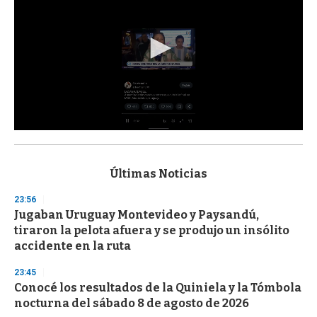
0
s
e
c
Últimas Noticias
o
n
23:56
d
Jugaban Uruguay Montevideo y Paysandú,
s
o
tiraron la pelota afuera y se produjo un insólito
f
accidente en la ruta
3
3
s
23:45
e
Conocé los resultados de la Quiniela y la Tómbola
c
nocturna del sábado 8 de agosto de 2026
o
n