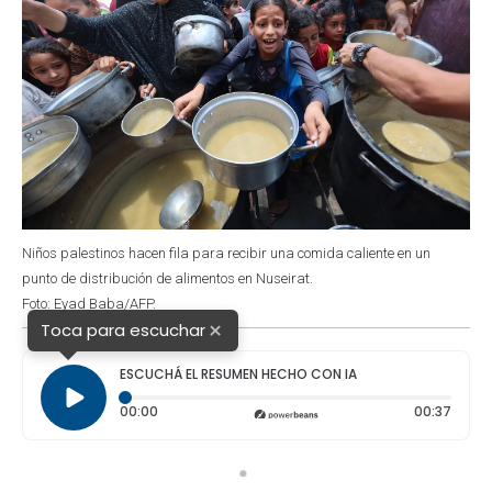
Niños palestinos hacen fila para recibir una comida caliente en un
punto de distribución de alimentos en Nuseirat.
Foto: Eyad Baba/AFP.
×
Toca para escuchar
ESCUCHÁ EL RESUMEN HECHO CON IA
Tiempo transcurrido: 0 segundos
Durac
00:00
00:37