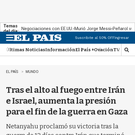
Temas
Negociaciones con EE.UU.
Murió Jorge Messi
Peñarol vs
del día:
Suscribite al 50% OFF
Ingresar
M
e
Últimas Noticias
Información
El País +
Ovación
TV Show
n
M
u
o
s
t
EL PAÍS
MUNDO
r
a
Tras el alto al fuego entre Irán
r
b
e Israel, aumenta la presión
�
s
para el fin de la guerra en Gaza
q
u
e
Netanyahu proclamó su victoria tras la
d