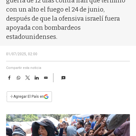
guerra de 12 días contra Irán que terminó
a
con un alto el fuego el 24 de junio,
después de que la ofensiva israelí fuera
apoyada con bombardeos
estadounidenses.
01/07/2025, 02:00
Compartir esta noticia
F
W
T
L
E
a
h
w
i
m
c
a
i
n
a
e
t
t
k
i
+
Agregar El País en
b
s
t
e
l
o
A
e
d
o
p
r
I
k
p
n