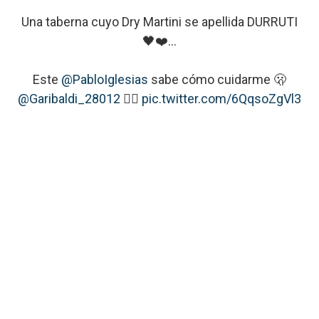
Una taberna cuyo Dry Martini se apellida DURRUTI
🖤❤️…
Este
@PabloIglesias
sabe cómo cuidarme 🫢
@Garibaldi_28012
✊🏽
pic.twitter.com/6QqsoZgVl3