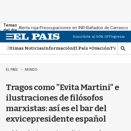
Temas
Alerta roja
Preocupaciones en INR
Bañados de Carrasco
del día:
Suscribite al 50% OFF
Ingresar
M
e
Últimas Noticias
Información
El País +
Ovación
TV Show
n
M
u
o
s
t
EL PAÍS
MUNDO
r
a
Tragos como "Evita Martini" e
r
b
ilustraciones de filósofos
�
s
marxistas: así es el bar del
q
u
exvicepresidente español
e
d