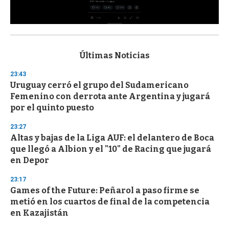
0
s
e
c
Últimas Noticias
o
n
23:43
d
Uruguay cerró el grupo del Sudamericano
s
o
Femenino con derrota ante Argentina y jugará
f
por el quinto puesto
3
3
s
23:27
e
Altas y bajas de la Liga AUF: el delantero de Boca
c
que llegó a Albion y el "10" de Racing que jugará
o
n
en Depor
d
s
23:17
Games of the Future: Peñarol a paso firme se
metió en los cuartos de final de la competencia
en Kazajistán