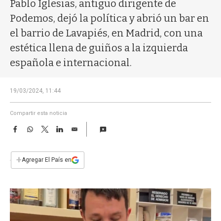
a
Pablo Iglesias, antiguo dirigente de
Podemos, dejó la política y abrió un bar en
el barrio de Lavapiés, en Madrid, con una
estética llena de guiños a la izquierda
española e internacional.
19/03/2024, 11:44
Compartir esta noticia
F
W
T
L
E
a
h
w
i
m
c
a
i
n
a
e
t
t
k
i
+
Agregar El País en
b
s
t
e
l
o
A
e
d
o
p
r
I
k
p
n