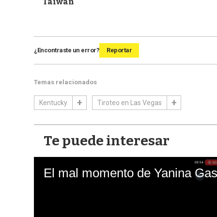
Taiwán
¿Encontraste un error?
Reportar
Temas relacionados
Kentucky
Tiroteo en Las Vegas
Te puede interesar