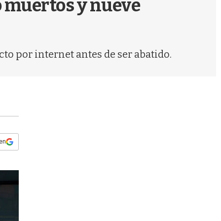
ro muertos y nueve
s
q
u
e
d
to por internet antes de ser abatido.
a
 en