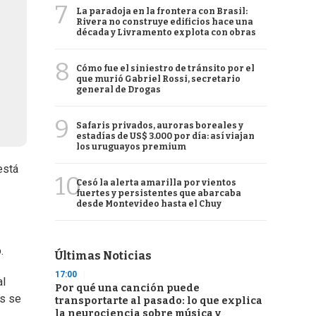
7
La paradoja en la frontera con Brasil:
Rivera no construye edificios hace una
década y Livramento explota con obras
8
Cómo fue el siniestro de tránsito por el
que murió Gabriel Rossi, secretario
general de Drogas
9
Safaris privados, auroras boreales y
estadías de US$ 3.000 por día: así viajan
los uruguayos premium
está
10
Cesó la alerta amarilla por vientos
fuertes y persistentes que abarcaba
desde Montevideo hasta el Chuy
.
Últimas Noticias
17:00
al
Por qué una canción puede
es se
transportarte al pasado: lo que explica
la neurociencia sobre música y