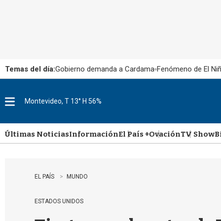
Temas del día:
Gobierno demanda a Cardama
Fenómeno de El Ni
Montevideo, T 13° H 56%
M
e
n
u
Últimas Noticias
Información
El País +
Ovación
TV Show
B
EL PAÍS
MUNDO
ESTADOS UNIDOS