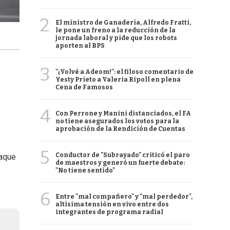
2
El ministro de Ganadería, Alfredo Fratti,
le pone un freno a la reducción de la
jornada laboral y pide que los robots
aporten al BPS
3
"¡Volvé a Adeom!": el filoso comentario de
Yesty Prieto a Valeria Ripoll en plena
Cena de Famosos
4
Con Perrone y Manini distanciados, el FA
no tiene asegurados los votos para la
aprobación de la Rendición de Cuentas
5
Conductor de "Subrayado" criticó el paro
taque
de maestros y generó un fuerte debate:
"No tiene sentido"
6
Entre "mal compañero" y "mal perdedor",
altísima tensión en vivo entre dos
integrantes de programa radial