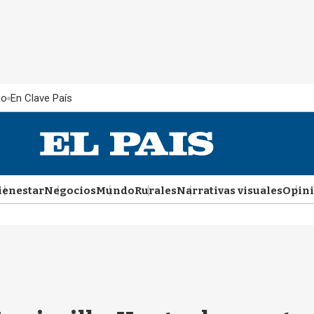
ño
En Clave País
ienestar
Negocios
Mundo
Rurales
Narrativas visuales
Opin