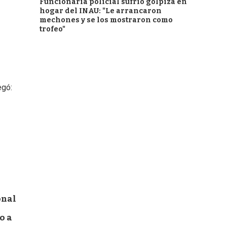
Funcionaria policial sufrió golpiza en
hogar del INAU: "Le arrancaron
mechones y se los mostraron como
trofeo"
egó:
onal
o a