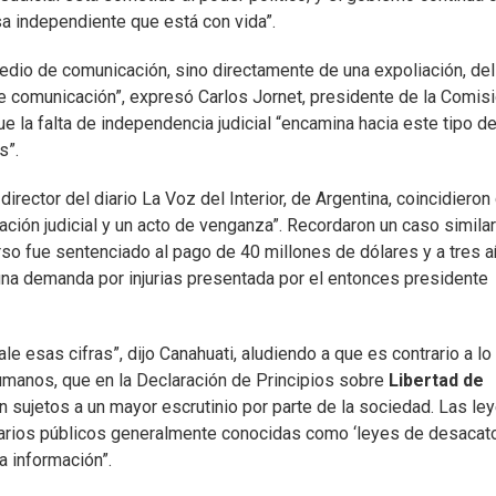
a independiente que está con vida”.
medio de comunicación, sino directamente de una expoliación, de
 de comunicación”, expresó Carlos Jornet, presidente de la Comis
que la falta de independencia judicial “encamina hacia este tipo d
s”.
rector del diario La Voz del Interior, de Argentina, coincidieron
rración judicial y un acto de venganza”. Recordaron un caso simila
erso fue sentenciado al pago de 40 millones de dólares y a tres 
 una demanda por injurias presentada por el entonces presidente
ale esas cifras”, dijo Canahuati, aludiendo a que es contrario a lo
manos, que en la Declaración de Principios sobre
Libertad de
 sujetos a un mayor escrutinio por parte de la sociedad. Las le
onarios públicos generalmente conocidas como ‘leyes de desacato
a información”.