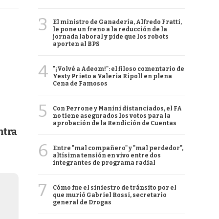
3
El ministro de Ganadería, Alfredo Fratti,
le pone un freno a la reducción de la
jornada laboral y pide que los robots
aporten al BPS
4
"¡Volvé a Adeom!": el filoso comentario de
Yesty Prieto a Valeria Ripoll en plena
Cena de Famosos
5
Con Perrone y Manini distanciados, el FA
no tiene asegurados los votos para la
aprobación de la Rendición de Cuentas
ntra
6
Entre "mal compañero" y "mal perdedor",
altísima tensión en vivo entre dos
integrantes de programa radial
7
Cómo fue el siniestro de tránsito por el
que murió Gabriel Rossi, secretario
general de Drogas