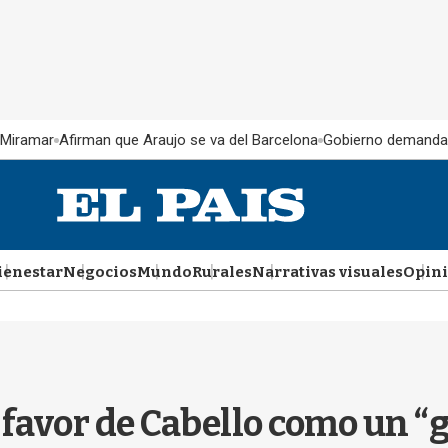
 Miramar
Afirman que Araujo se va del Barcelona
Gobierno demanda
ienestar
Negocios
Mundo
Rurales
Narrativas visuales
Opin
a favor de Cabello como un “g