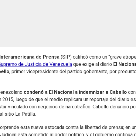
Interamericana de Prensa
(SIP) calificó como un “grave atrope
 Supremo de Justicia de Venezuela
que exige al diario
El Naciona
ello
, primer vicepresidente del partido gobernante, por presunt
l venezolano
condenó a El Nacional a indemnizar a Cabello
con
 2015, luego de que el medio replicara un reportaje del diario e
tar vinculado con negocios de narcotráfico. Cabello denunció por
l sitio La Patilla.
 sorprende esta nueva estocada contra la libertad de prensa; en u
Judicial está sometido al poder político, y el gobierno continúa 