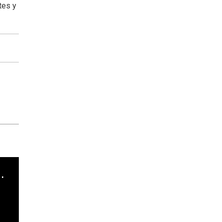
tes y
cha argentino en "Subrayado"