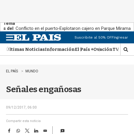
Tema
s del
Conflicto en el puerto
Explotaron cajero en Parque Miramar
día:
Suscribite al 50% OFF
Ingresar
M
e
Últimas Noticias
Información
El País +
Ovación
TV Show
n
M
u
o
s
t
EL PAÍS
MUNDO
r
a
Señales engañosas
r
b
�
s
09/12/2017, 06:00
q
u
Compartir esta noticia
e
F
W
T
L
E
d