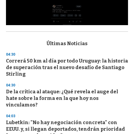
0
s
e
c
Últimas Noticias
o
n
04:30
d
Correrá 50 km al día por todo Uruguay: la historia
s
o
de superación tras el nuevo desafío de Santiago
f
Stirling
3
3
s
04:30
e
De la crítica al ataque: ¿Qué revela el auge del
c
hate sobre la forma en la que hoy nos
o
n
vinculamos?
d
s
04:03
Lubetkin: "No hay negociación concreta" con
EEUU. y, si llegan deportados, tendrán prioridad