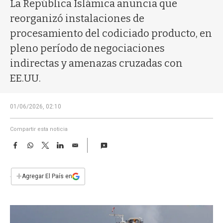
a
La República Islámica anuncia que
reorganizó instalaciones de
procesamiento del codiciado producto, en
pleno período de negociaciones
indirectas y amenazas cruzadas con
EE.UU.
01/06/2026, 02:10
Compartir esta noticia
F
W
T
L
E
a
h
w
i
m
c
a
i
n
a
e
t
t
k
i
+
Agregar El País en
b
s
t
e
l
o
A
e
d
o
p
r
I
k
p
n