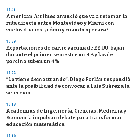
d
s
15:41
American Airlines anunció que va a retomar la
ruta directa entre Montevideo y Miami con
vuelos diarios, ¿cómo y cuándo operará?
15:39
Exportaciones de carne vacuna de EE.UU. bajan
durante el primer semestre un 9% y las de
porcino suben un 4%
15:22
“Lo viene demostrando”: Diego Forlán respondió
ante la posibilidad de convocar a Luis Suárez a la
selección
15:18
Academias de Ingeniería, Ciencias, Medicina y
Economía impulsan debate para transformar
educación matemática
15:16