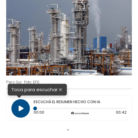
Pars Sur.
Foto: EFE
×
Toca para escuchar
ESCUCHÁ EL RESUMEN HECHO CON IA
Tiempo transcurrido: 0 segundos
Durac
00:00
00:42