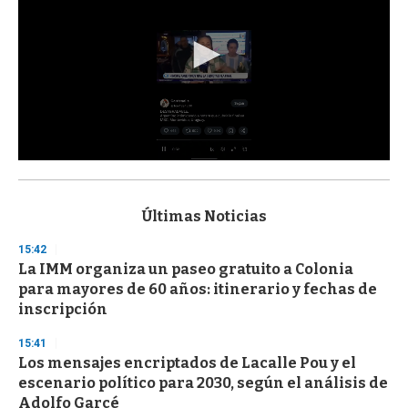
0
s
e
c
Últimas Noticias
o
n
15:42
d
La IMM organiza un paseo gratuito a Colonia
s
o
para mayores de 60 años: itinerario y fechas de
f
inscripción
3
3
s
15:41
e
Los mensajes encriptados de Lacalle Pou y el
c
escenario político para 2030, según el análisis de
o
n
Adolfo Garcé