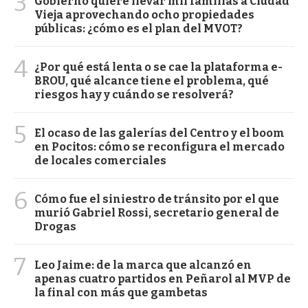
3
Gobierno quiere llevar mil familias a Ciudad
Vieja aprovechando ocho propiedades
públicas: ¿cómo es el plan del MVOT?
4
¿Por qué está lenta o se cae la plataforma e-
BROU, qué alcance tiene el problema, qué
riesgos hay y cuándo se resolverá?
5
El ocaso de las galerías del Centro y el boom
en Pocitos: cómo se reconfigura el mercado
de locales comerciales
6
Cómo fue el siniestro de tránsito por el que
murió Gabriel Rossi, secretario general de
Drogas
7
Leo Jaime: de la marca que alcanzó en
apenas cuatro partidos en Peñarol al MVP de
la final con más que gambetas