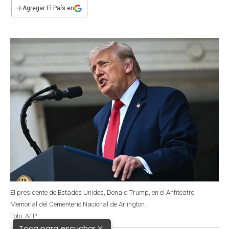
e
t
t
k
i
+
Agregar El País en
b
s
t
e
l
o
A
e
d
o
p
r
I
k
p
n
El presidente de Estados Unidos, Donald Trump, en el Anfiteatro
Memorial del Cementerio Nacional de Arlington.
Foto: AFP
×
Toca para escuchar