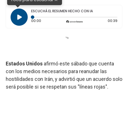
ESCUCHÁ EL RESUMEN HECHO CON IA
Tiempo transcurrido: 0 segundos
Durac
00:00
00:39
Estados Unidos
afirmó este sábado que cuenta
con los medios necesarios para reanudar las
hostilidades con Irán, y advirtió que un acuerdo solo
será posible si se respetan sus "líneas rojas".