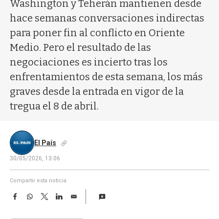
a
Washington y Teherán mantienen desde
hace semanas conversaciones indirectas
para poner fin al conflicto en Oriente
Medio. Pero el resultado de las
negociaciones es incierto tras los
enfrentamientos de esta semana, los más
graves desde la entrada en vigor de la
tregua el 8 de abril.
El País
30/05/2026, 13:06
Compartir esta noticia
F
W
T
L
E
a
h
w
i
m
c
a
i
n
a