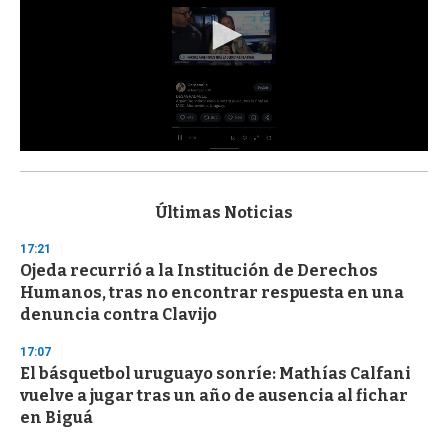
0
s
e
c
Últimas Noticias
o
n
17:21
d
Ojeda recurrió a la Institución de Derechos
s
o
Humanos, tras no encontrar respuesta en una
f
denuncia contra Clavijo
3
3
s
17:07
e
El básquetbol uruguayo sonríe: Mathías Calfani
c
vuelve a jugar tras un año de ausencia al fichar
o
n
en Biguá
d
s