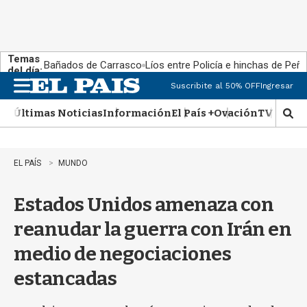
Temas
Bañados de Carrasco
Líos entre Policía e hinchas de Peña
del día:
Suscribite al 50% OFF
Ingresar
M
e
Últimas Noticias
Información
El País +
Ovación
TV Show
n
M
u
o
s
t
EL PAÍS
MUNDO
r
a
Estados Unidos amenaza con
r
b
reanudar la guerra con Irán en
�
s
medio de negociaciones
q
u
estancadas
e
d