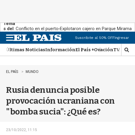
Tema
s del
Conflicto en el puerto
Explotaron cajero en Parque Miramar
día:
Suscribite al 50% OFF
Ingresar
M
e
Últimas Noticias
Información
El País +
Ovación
TV Show
n
M
u
o
s
t
EL PAÍS
MUNDO
r
a
Rusia denuncia posible
r
b
provocación ucraniana con
�
s
"bomba sucia": ¿Qué es?
q
u
e
d
23/10/2022, 11:15