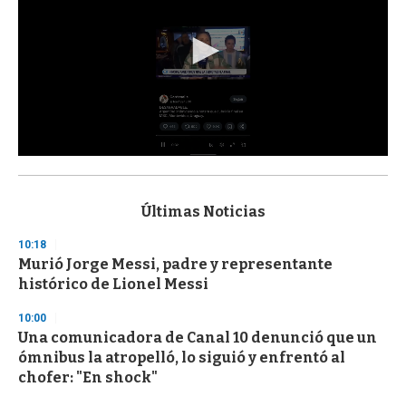
0
s
e
c
Últimas Noticias
o
n
10:18
d
Murió Jorge Messi, padre y representante
s
o
histórico de Lionel Messi
f
3
10:00
3
s
Una comunicadora de Canal 10 denunció que un
e
ómnibus la atropelló, lo siguió y enfrentó al
c
chofer: "En shock"
o
n