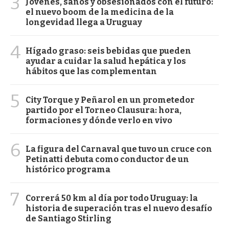
3
Jóvenes, sanos y obsesionados con el futuro:
el nuevo boom de la medicina de la
longevidad llega a Uruguay
4
Hígado graso: seis bebidas que pueden
ayudar a cuidar la salud hepática y los
hábitos que las complementan
5
City Torque y Peñarol en un prometedor
partido por el Torneo Clausura: hora,
formaciones y dónde verlo en vivo
6
La figura del Carnaval que tuvo un cruce con
Petinatti debuta como conductor de un
histórico programa
7
Correrá 50 km al día por todo Uruguay: la
historia de superación tras el nuevo desafío
de Santiago Stirling