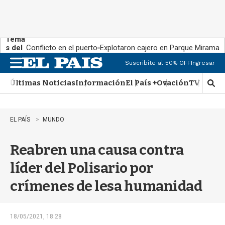
Tema
s del
Conflicto en el puerto
Explotaron cajero en Parque Miramar
día:
Suscribite al 50% OFF
Ingresar
M
e
Últimas Noticias
Información
El País +
Ovación
TV Show
n
M
u
o
s
t
EL PAÍS
MUNDO
r
a
Reabren una causa contra
r
b
líder del Polisario por
�
s
crímenes de lesa humanidad
q
u
e
d
18/05/2021, 18:28