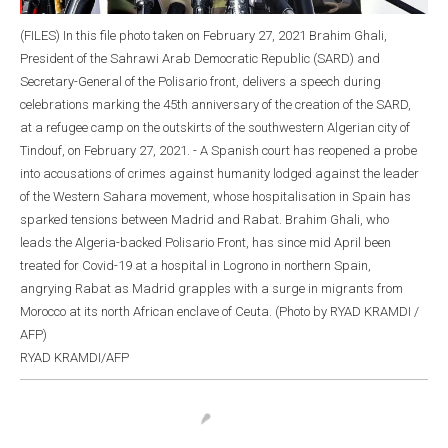
(FILES) In this file photo taken on February 27, 2021 Brahim Ghali,
President of the Sahrawi Arab Democratic Republic (SARD) and
Secretary-General of the Polisario front, delivers a speech during
celebrations marking the 45th anniversary of the creation of the SARD,
at a refugee camp on the outskirts of the southwestern Algerian city of
Tindouf, on February 27, 2021. - A Spanish court has reopened a probe
into accusations of crimes against humanity lodged against the leader
of the Western Sahara movement, whose hospitalisation in Spain has
sparked tensions between Madrid and Rabat. Brahim Ghali, who
leads the Algeria-backed Polisario Front, has since mid April been
treated for Covid-19 at a hospital in Logrono in northern Spain,
angrying Rabat as Madrid grapples with a surge in migrants from
Morocco at its north African enclave of Ceuta. (Photo by RYAD KRAMDI /
AFP)
RYAD KRAMDI/AFP