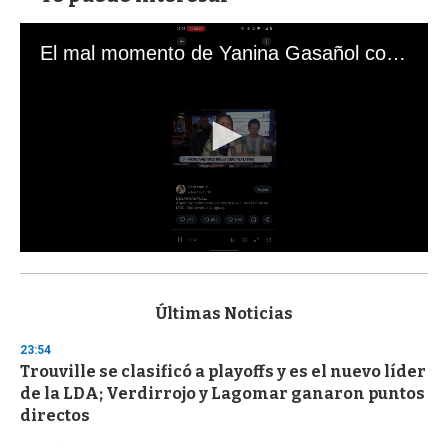
El mal momento de Yanina Gasañol con un hincha argentino en "Subrayado"
0
s
e
c
Últimas Noticias
o
n
23:54
d
Trouville se clasificó a playoffs y es el nuevo líder
s
o
de la LDA; Verdirrojo y Lagomar ganaron puntos
f
directos
3
3