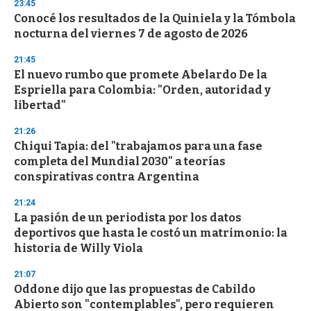
s
23:45
e
Conocé los resultados de la Quiniela y la Tómbola
c
nocturna del viernes 7 de agosto de 2026
o
n
d
21:45
s
El nuevo rumbo que promete Abelardo De la
Espriella para Colombia: "Orden, autoridad y
libertad"
21:26
Chiqui Tapia: del "trabajamos para una fase
completa del Mundial 2030" a teorías
conspirativas contra Argentina
21:24
La pasión de un periodista por los datos
deportivos que hasta le costó un matrimonio: la
historia de Willy Viola
21:07
Oddone dijo que las propuestas de Cabildo
Abierto son "contemplables", pero requieren