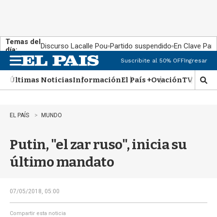
Temas del
Discurso Lacalle Pou
Partido suspendido
En Clave País
día:
Suscribite al 50% OFF
Ingresar
M
e
Últimas Noticias
Información
El País +
Ovación
TV Show
n
M
u
o
s
t
EL PAÍS
MUNDO
r
a
Putin, "el zar ruso", inicia su
r
b
último mandato
�
s
q
u
07/05/2018, 05:00
e
d
Compartir esta noticia