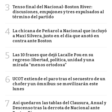
3
Tenso final del Nacional-Boston River:
discusiones, empujones y tres expulsados al
término del partido
4
La chicana de Peñarol a Nacional que incluyó
a Maxi Silvera, justo en el día que anotó en
contra ante Boston
5
Las 10 frases que dejó Lacalle Pou en su
regreso: libertad, política, unidad y una
mirada “menos ortodoxa”
6
UCOT extiende el paro tras el secuestro de un
chofer y un ómnibus: se movilizarán este
lunes
7
Así quedaron las tablas del Clausura, Anual y
Descenso tras la derrota de Nacional ante