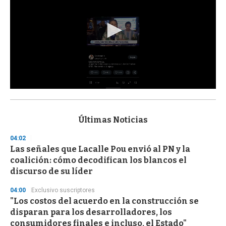
0
s
e
c
Últimas Noticias
o
n
04:02
d
Las señales que Lacalle Pou envió al PN y la
s
o
coalición: cómo decodifican los blancos el
f
discurso de su líder
3
3
s
04:00
Exclusivo suscriptores
e
"Los costos del acuerdo en la construcción se
c
disparan para los desarrolladores, los
o
n
consumidores finales e incluso, el Estado"