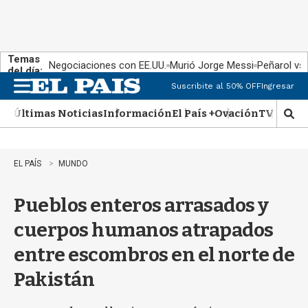
Temas
Negociaciones con EE.UU.
Murió Jorge Messi
Peñarol vs
del día:
Suscribite al 50% OFF
Ingresar
M
e
Últimas Noticias
Información
El País +
Ovación
TV Show
n
M
u
o
s
t
EL PAÍS
MUNDO
r
a
Pueblos enteros arrasados y
r
b
cuerpos humanos atrapados
�
s
entre escombros en el norte de
q
u
Pakistán
e
d