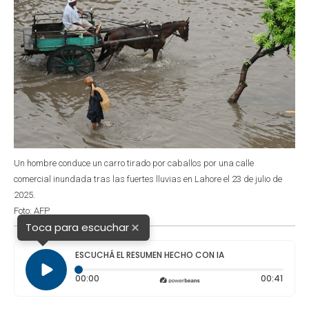
Un hombre conduce un carro tirado por caballos por una calle
comercial inundada tras las fuertes lluvias en Lahore el 23 de julio de
2025.
Foto: AFP
×
Toca para escuchar
ESCUCHÁ EL RESUMEN HECHO CON IA
Tiempo transcurrido: 0 segundos
Durac
00:00
00:41