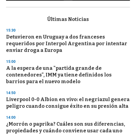
0
s
e
c
Últimas Noticias
o
n
15:30
d
Detuvieron en Uruguay a dos franceses
s
o
requeridos por Interpol Argentina por intentar
f
enviar droga a Europa
3
3
s
15:00
e
A la espera de una "partida grande de
c
contenedores", IMM ya tiene definidos los
o
n
barrios para el nuevo modelo
d
s
14:50
Liverpool 0-0 Albion en vivo: el negriazul genera
peligro cuando consigue éxito en su presión alta
14:00
¿Morrón o paprika? Cuáles son sus diferencias,
propiedades y cuándo conviene usar cada uno