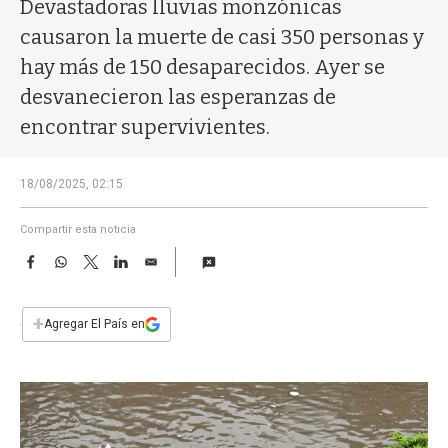
a
Devastadoras lluvias monzónicas
causaron la muerte de casi 350 personas y
hay más de 150 desaparecidos. Ayer se
desvanecieron las esperanzas de
encontrar supervivientes.
18/08/2025, 02:15
Compartir esta noticia
F
W
T
L
E
a
h
w
i
m
c
a
i
n
a
e
t
t
k
i
+
Agregar El País en
b
s
t
e
l
o
A
e
d
o
p
r
I
k
p
n