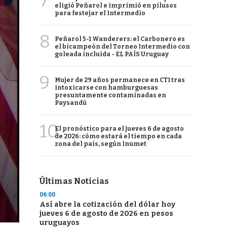
7
eligió Peñarol e imprimió en pilusos
para festejar el Intermedio
8
Peñarol 5-1 Wanderers: el Carbonero es
el bicampeón del Torneo Intermedio con
goleada incluida - EL PAÍS Uruguay
9
Mujer de 29 años permanece en CTI tras
intoxicarse con hamburguesas
presuntamente contaminadas en
Paysandú
10
El pronóstico para el jueves 6 de agosto
de 2026: cómo estará el tiempo en cada
zona del país, según Inumet
Últimas Noticias
06:00
Así abre la cotización del dólar hoy
jueves 6 de agosto de 2026 en pesos
uruguayos