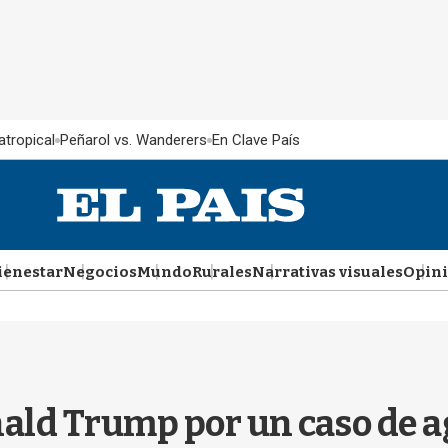
atropical
Peñarol vs. Wanderers
En Clave País
ienestar
Negocios
Mundo
Rurales
Narrativas visuales
Opin
ald Trump por un caso de a