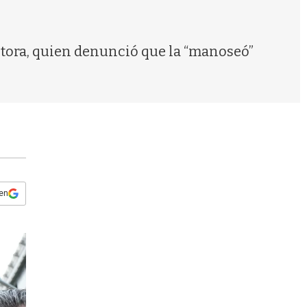
s
q
u
e
ritora, quien denunció que la “manoseó”
d
a
 en