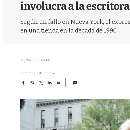
involucra a la escritora
Según un fallo en Nueva York, el expre
en una tienda en la década de 1990.
10/05/2023, 04:00
Compartir esta noticia
F
W
T
L
E
a
h
w
i
m
c
a
i
n
a
e
t
t
k
i
b
s
t
e
l
o
A
e
d
o
p
r
I
k
p
n