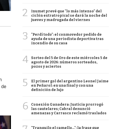
2
Inumet prevé que "lo más intenso" del
ciclón extratropical se dará la noche del
jueves y madrugada del viernes
3
"Perdí todo": el conmovedor pedido de
ayuda de una periodista deportiva tras
incendio de su casa
4
Sorteo del 5 de Oro de este miércoles 5 de
agosto de 2026: números sorteados,
pozos y aciertos
5
n
El primer gol del argentino Leonel Jaime
en Peñarol: en una final y con una
s de
definición de lujo
6
Conexión Ganadera: Justicia prorrogó
las cautelares; Cabral denunció
amenazas y Carrasco reclamó traslados
"Tranquilo el camello...": la frase que