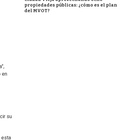
propiedades públicas: ¿cómo es el plan
del MVOT?
”,
o en
cir su
 esta