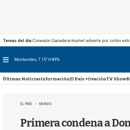
Temas del día:
Conexión Ganadera
Inumet advierte por ciclón extr
Montevideo, T 15° H 89%
M
e
n
u
Últimas Noticias
Información
El País +
Ovación
TV Show
B
EL PAÍS
MUNDO
Primera condena a Don