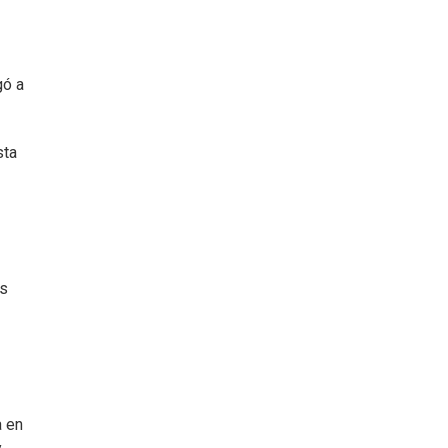
gó a
sta
es
a en