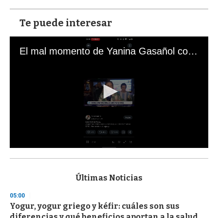
Te puede interesar
El mal momento de Yanina Gasañol con un hincha argentino en "Subrayado"
0
s
e
c
Últimas Noticias
o
n
05:00
d
Yogur, yogur griego y kéfir: cuáles son sus
s
o
diferencias y qué beneficios aportan a la salud