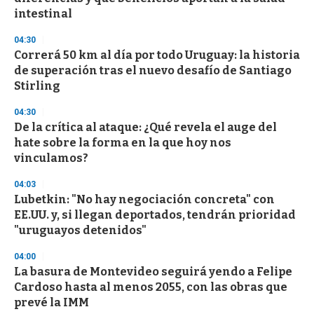
f
intestinal
3
3
s
04:30
e
Correrá 50 km al día por todo Uruguay: la historia
c
de superación tras el nuevo desafío de Santiago
o
n
Stirling
d
s
04:30
De la crítica al ataque: ¿Qué revela el auge del
hate sobre la forma en la que hoy nos
vinculamos?
04:03
Lubetkin: "No hay negociación concreta" con
EE.UU. y, si llegan deportados, tendrán prioridad
"uruguayos detenidos"
04:00
La basura de Montevideo seguirá yendo a Felipe
Cardoso hasta al menos 2055, con las obras que
prevé la IMM