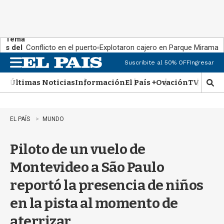
Tema
s del
Conflicto en el puerto
Explotaron cajero en Parque Miramar
día:
Suscribite al 50% OFF
Ingresar
M
e
Últimas Noticias
Información
El País +
Ovación
TV Show
n
M
u
o
s
t
EL PAÍS
MUNDO
r
a
Piloto de un vuelo de
r
b
Montevideo a São Paulo
�
s
reportó la presencia de niños
q
u
en la pista al momento de
e
d
aterrizar