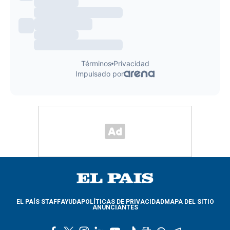
EL PAÍS STAFF
AYUDA
POLÍTICAS DE PRIVACIDAD
MAPA DEL SITIO
ANUNCIANTES
f
t
i
l
y
t
g
w
t