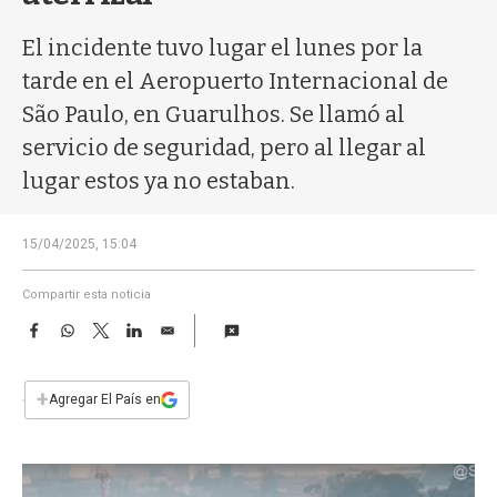
a
El incidente tuvo lugar el lunes por la
tarde en el Aeropuerto Internacional de
São Paulo, en Guarulhos. Se llamó al
servicio de seguridad, pero al llegar al
lugar estos ya no estaban.
15/04/2025, 15:04
Compartir esta noticia
F
W
T
L
E
a
h
w
i
m
c
a
i
n
a
e
t
t
k
i
+
Agregar El País en
b
s
t
e
l
o
A
e
d
o
p
r
I
k
p
n