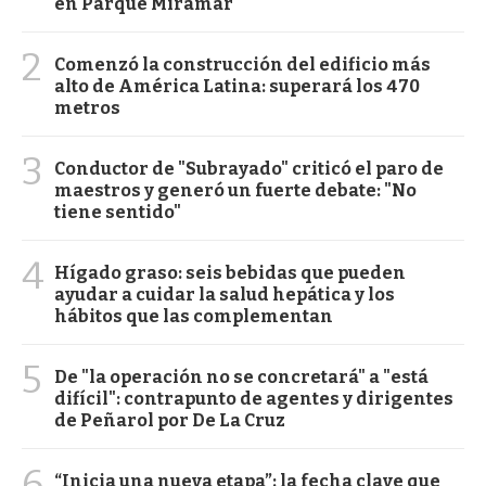
en Parque Miramar
2
Comenzó la construcción del edificio más
alto de América Latina: superará los 470
metros
3
Conductor de "Subrayado" criticó el paro de
maestros y generó un fuerte debate: "No
tiene sentido"
4
Hígado graso: seis bebidas que pueden
ayudar a cuidar la salud hepática y los
hábitos que las complementan
5
De "la operación no se concretará" a "está
difícil": contrapunto de agentes y dirigentes
de Peñarol por De La Cruz
6
“Inicia una nueva etapa”: la fecha clave que