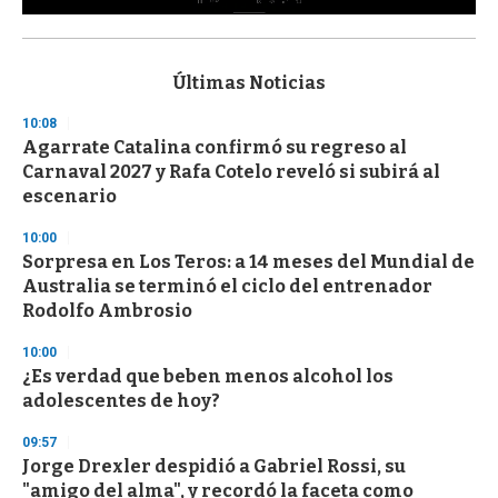
0
s
e
c
Últimas Noticias
o
n
10:08
d
Agarrate Catalina confirmó su regreso al
s
o
Carnaval 2027 y Rafa Cotelo reveló si subirá al
f
escenario
3
3
s
10:00
e
Sorpresa en Los Teros: a 14 meses del Mundial de
c
Australia se terminó el ciclo del entrenador
o
n
Rodolfo Ambrosio
d
s
10:00
¿Es verdad que beben menos alcohol los
adolescentes de hoy?
09:57
Jorge Drexler despidió a Gabriel Rossi, su
"amigo del alma", y recordó la faceta como