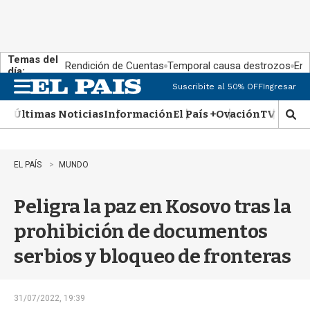
Temas del
Rendición de Cuentas
Temporal causa destrozos
En 
día:
Suscribite al 50% OFF
Ingresar
M
e
Últimas Noticias
Información
El País +
Ovación
TV Show
n
M
u
o
s
t
EL PAÍS
MUNDO
r
a
Peligra la paz en Kosovo tras la
r
b
prohibición de documentos
�
s
serbios y bloqueo de fronteras
q
u
e
d
31/07/2022, 19:39