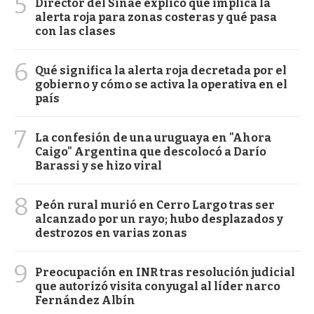
5
Director del Sinae explicó qué implica la
alerta roja para zonas costeras y qué pasa
con las clases
6
Qué significa la alerta roja decretada por el
gobierno y cómo se activa la operativa en el
país
7
La confesión de una uruguaya en "Ahora
Caigo" Argentina que descolocó a Darío
Barassi y se hizo viral
8
Peón rural murió en Cerro Largo tras ser
alcanzado por un rayo; hubo desplazados y
destrozos en varias zonas
9
Preocupación en INR tras resolución judicial
que autorizó visita conyugal al líder narco
Fernández Albín