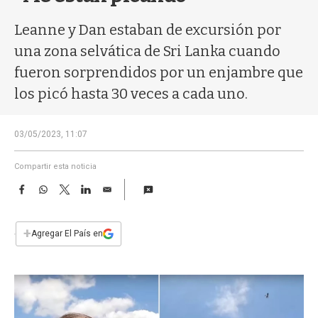
a
Leanne y Dan estaban de excursión por
una zona selvática de Sri Lanka cuando
fueron sorprendidos por un enjambre que
los picó hasta 30 veces a cada uno.
03/05/2023, 11:07
Compartir esta noticia
F
W
T
L
E
a
h
w
i
m
c
a
i
n
a
e
t
t
k
i
+
Agregar El País en
b
s
t
e
l
o
A
e
d
o
p
r
I
k
p
n