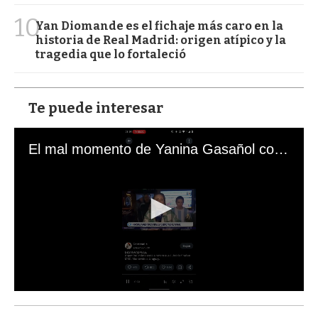
10
Yan Diomande es el fichaje más caro en la
historia de Real Madrid: origen atípico y la
tragedia que lo fortaleció
Te puede interesar
El mal momento de Yanina Gasañol con un hincha argentino en "Subrayado"
0
s