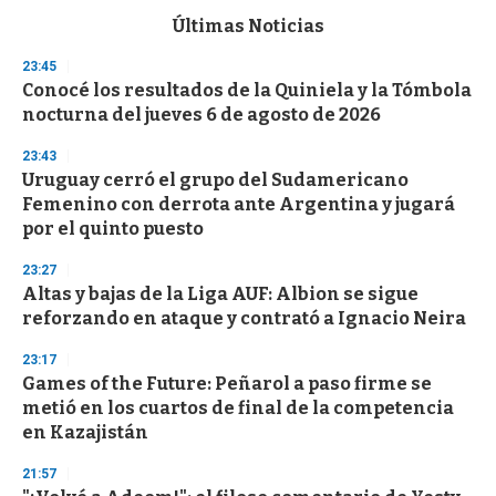
e
c
Últimas Noticias
o
n
23:45
d
Conocé los resultados de la Quiniela y la Tómbola
s
o
nocturna del jueves 6 de agosto de 2026
f
3
23:43
3
s
Uruguay cerró el grupo del Sudamericano
e
Femenino con derrota ante Argentina y jugará
c
por el quinto puesto
o
n
d
23:27
s
Altas y bajas de la Liga AUF: Albion se sigue
reforzando en ataque y contrató a Ignacio Neira
23:17
Games of the Future: Peñarol a paso firme se
metió en los cuartos de final de la competencia
en Kazajistán
21:57