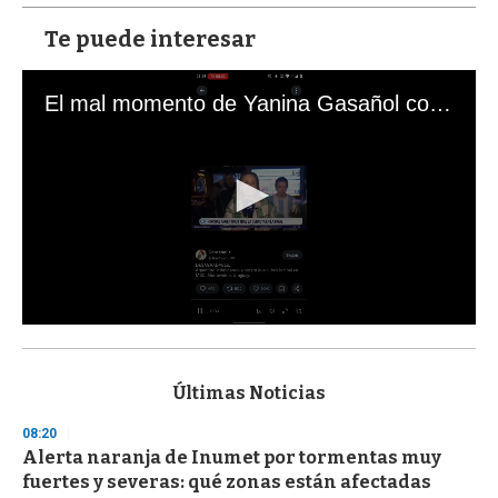
Te puede interesar
El mal momento de Yanina Gasañol con un hincha argentino en "Subrayado"
0
s
e
c
Últimas Noticias
o
n
08:20
d
Alerta naranja de Inumet por tormentas muy
s
o
fuertes y severas: qué zonas están afectadas
f