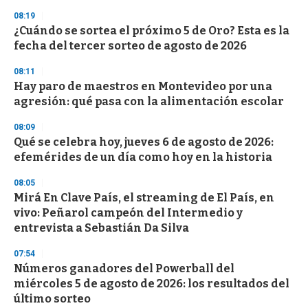
3
08:19
3
s
¿Cuándo se sortea el próximo 5 de Oro? Esta es la
e
fecha del tercer sorteo de agosto de 2026
c
o
08:11
n
d
Hay paro de maestros en Montevideo por una
s
agresión: qué pasa con la alimentación escolar
08:09
Qué se celebra hoy, jueves 6 de agosto de 2026:
efemérides de un día como hoy en la historia
08:05
Mirá En Clave País, el streaming de El País, en
vivo: Peñarol campeón del Intermedio y
entrevista a Sebastián Da Silva
07:54
Números ganadores del Powerball del
miércoles 5 de agosto de 2026: los resultados del
último sorteo