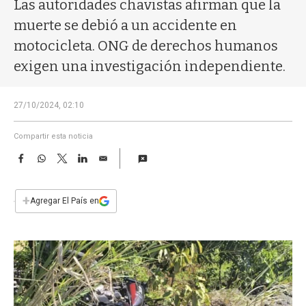
a
Las autoridades chavistas afirman que la
muerte se debió a un accidente en
motocicleta. ONG de derechos humanos
exigen una investigación independiente.
27/10/2024, 02:10
Compartir esta noticia
F
W
T
L
E
a
h
w
i
m
c
a
i
n
a
e
t
t
k
i
+
Agregar El País en
b
s
t
e
l
o
A
e
d
o
p
r
I
k
p
n