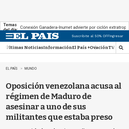
Temas
Conexión Ganadera
Inumet advierte por ciclón extratropi
del día:
Suscribite al 50% OFF
Ingresar
M
e
Últimas Noticias
Información
El País +
Ovación
TV Show
n
M
u
o
s
t
EL PAÍS
MUNDO
r
a
Oposición venezolana acusa al
r
b
régimen de Maduro de
�
s
asesinar a uno de sus
q
u
militantes que estaba preso
e
d