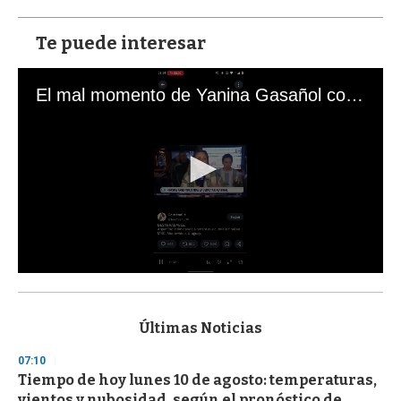
Te puede interesar
El mal momento de Yanina Gasañol con un hincha argentino en "Subrayado"
0
s
e
c
Últimas Noticias
o
n
07:10
d
Tiempo de hoy lunes 10 de agosto: temperaturas,
s
o
vientos y nubosidad, según el pronóstico de