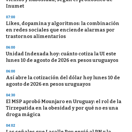
f
Inumet
3
3
s
07:00
e
Likes, dopamina y algoritmos: la combinación
c
en redes sociales que enciende alarmas por
o
n
trastornos alimentarios
d
s
06:00
Unidad Indexada hoy: cuánto cotiza la UI este
lunes 10 de agosto de 2026 en pesos uruguayos
06:00
Así abre la cotización del dólar hoy lunes 10 de
agosto de 2026 en pesos uruguayos
04:30
El MSP aprobó Mounjaro en Uruguay: el rol de la
Tirzepatida en la obesidad y por qué no es una
droga mágica
04:02
Las señales que Lacalle Pou envió al PN y la