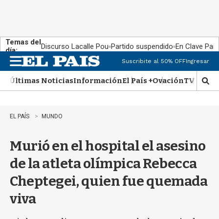
Temas del
Discurso Lacalle Pou
Partido suspendido
En Clave País
día:
Suscribite al 50% OFF
Ingresar
M
e
Últimas Noticias
Información
El País +
Ovación
TV Show
n
M
u
o
s
t
EL PAÍS
MUNDO
r
a
Murió en el hospital el asesino
r
b
de la atleta olímpica Rebecca
�
s
Cheptegei, quien fue quemada
q
u
viva
e
d