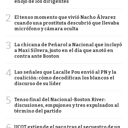
enojo de los dirigentes
2
El tenso momento que vivió Nacho Álvarez
cuando una prostituta descubrió que llevaba
micrófono y cámara oculta
3
La chicana de Peñarol a Nacional que incluyó
a Maxi Silvera, justo en el día que anotó en
contra ante Boston
4
Las señales que Lacalle Pou envió al PN y la
coalición: cómo decodifican los blancos el
discurso de su líder
5
Tenso final del Nacional-Boston River:
discusiones, empujones y tres expulsados al
término del partido
6
UCOT extiende el paro tras el secuestro de un