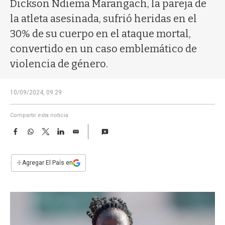
a
Dickson Ndiema Marangach, la pareja de
la atleta asesinada, sufrió heridas en el
30% de su cuerpo en el ataque mortal,
convertido en un caso emblemático de
violencia de género.
10/09/2024, 09:29
Compartir esta noticia
F
W
T
L
E
a
h
w
i
m
c
a
i
n
a
e
t
t
k
i
+
Agregar El País en
b
s
t
e
l
o
A
e
d
o
p
r
I
k
p
n