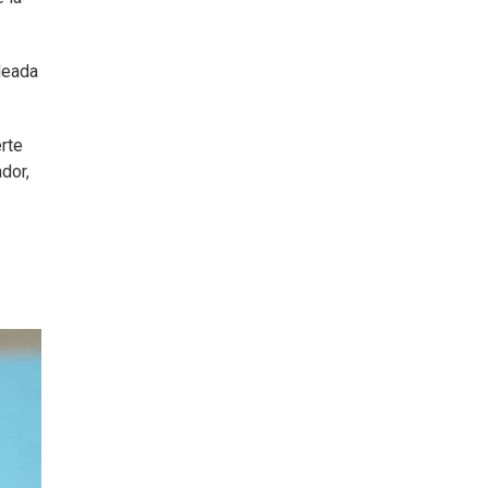
deada
rte
dor,