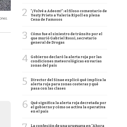
2
"¡Volvé a Adeom!": el filoso comentario de
Yesty Prieto a Valeria Ripoll en plena
ones.
Cena de Famosos
3
Cómo fue el siniestro de tránsito por el
que murió Gabriel Rossi, secretario
general de Drogas
4
Gobierno declaró la alerta roja por las
condiciones meteorológicas en varias
zonas del país
5
Director del Sinae explicó qué implica la
alerta roja para zonas costeras y qué
pasa con las clases
6
Qué significa la alerta roja decretada por
el gobierno y cómo se activa la operativa
en el país
La confesión de una uruguaya en "Ahora