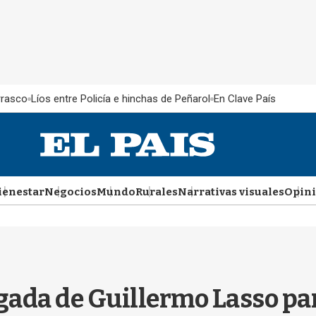
rrasco
Líos entre Policía e hinchas de Peñarol
En Clave País
ienestar
Negocios
Mundo
Rurales
Narrativas visuales
Opin
gada de Guillermo Lasso para