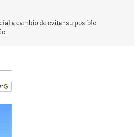
s
q
u
e
ial a cambio de evitar su posible
d
do.
a
 en