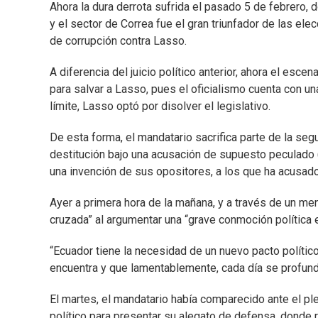
Ahora la dura derrota sufrida el pasado 5 de febrero,
y el sector de Correa fue el gran triunfador de las ele
de corrupción contra Lasso.
A diferencia del juicio político anterior, ahora el esc
para salvar a Lasso, pues el oficialismo cuenta con un
límite, Lasso optó por disolver el legislativo.
De esta forma, el mandatario sacrifica parte de la se
destitución bajo una acusación de supuesto peculado 
una invención de sus opositores, a los que ha acusado 
Ayer a primera hora de la mañana, y a través de un men
cruzada” al argumentar una “grave conmoción política e
“Ecuador tiene la necesidad de un nuevo pacto político 
encuentra y que lamentablemente, cada día se profundi
El martes, el mandatario había comparecido ante el plen
político para presentar su alegato de defensa, donde r