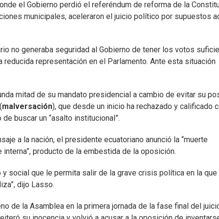
 donde el Gobierno perdió el referéndum de reforma de la Constit
cciones municipales, aceleraron el juicio político por supuestos a
enario no generaba seguridad al Gobierno de tener los votos sufici
a reducida representación en el Parlamento. Ante esta situación
gunda mitad de su mandato presidencial a cambio de evitar su po
(
malversación
), que desde un inicio ha rechazado y calificado
de buscar un “asalto institucional”.
saje a la nación, el presidente ecuatoriano anunció la “muerte
 interna”, producto de la embestida de la oposición.
y social que le permita salir de la grave crisis política en la que
za”, dijo Lasso.
o de la Asamblea en la primera jornada de la fase final del juici
eiteró su inocencia y volvió a acusar a la oposición de inventarse