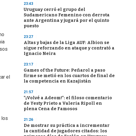
23:43
Uruguay cerró el grupo del
Sudamericano Femenino con derrota
ante Argentina y jugará por el quinto
puesto
no
23:27
nia
Altas y bajas de la Liga AUF: Albion se
sigue reforzando en ataque y contrató a
nsos
Ignacio Neira
23:17
Games of the Future: Peñarol a paso
firme se metió en los cuartos de final de
ar el
la competencia en Kazajistán
21:57
"¡Volvé a Adeom!": el filoso comentario
de Yesty Prieto a Valeria Ripoll en
plena Cena de Famosos
 los
21:26
De mostrar su práctica a incrementar
la cantidad de jugadores citados: los