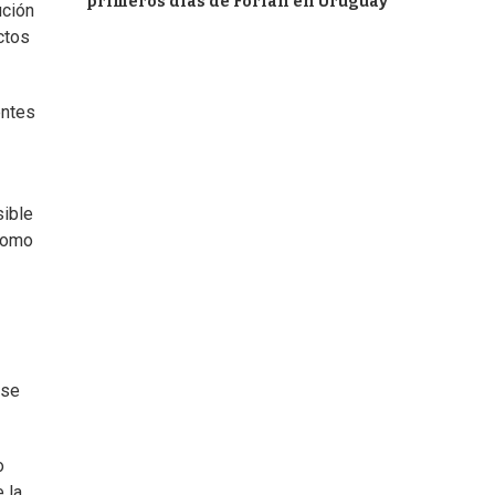
primeros días de Forlán en Uruguay
ución
ctos
entes
sible
 como
 se
o
 la