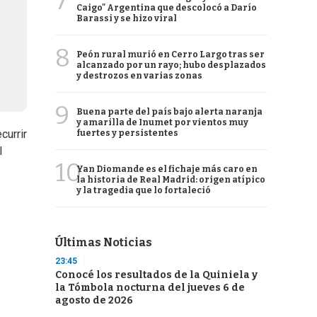
7
Caigo" Argentina que descolocó a Darío
Barassi y se hizo viral
8
Peón rural murió en Cerro Largo tras ser
alcanzado por un rayo; hubo desplazados
y destrozos en varias zonas
9
Buena parte del país bajo alerta naranja
y amarilla de Inumet por vientos muy
currir
fuertes y persistentes
l
10
Yan Diomande es el fichaje más caro en
la historia de Real Madrid: origen atípico
y la tragedia que lo fortaleció
Últimas Noticias
23:45
Conocé los resultados de la Quiniela y
la Tómbola nocturna del jueves 6 de
agosto de 2026