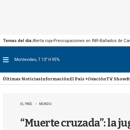
Temas del día:
Alerta roja
Preocupaciones en INR
Bañados de Ca
Montevideo, T 13° H 95%
M
e
n
u
Últimas Noticias
Información
El País +
Ovación
TV Show
B
EL PAÍS
MUNDO
“Muerte cruzada”: la ju