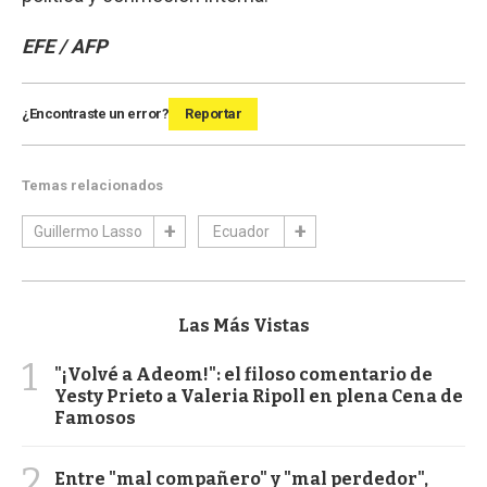
EFE / AFP
¿Encontraste un error?
Reportar
Temas relacionados
Guillermo Lasso
Ecuador
Las Más Vistas
1
"¡Volvé a Adeom!": el filoso comentario de
Yesty Prieto a Valeria Ripoll en plena Cena de
Famosos
2
Entre "mal compañero" y "mal perdedor",