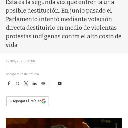
a
Esta es la segunda vez que enfrenta una
posible destitución. En junio pasado el
Parlamento intentó mediante votación
directa destituirlo en medio de violentas
protestas indígenas contra el alto costo de
vida.
17/05/2023, 10:08
Compartir esta noticia
F
W
T
L
E
a
h
w
i
m
c
a
i
n
a
e
t
t
k
i
+
Agregar El País en
b
s
t
e
l
o
A
e
d
o
p
r
I
k
p
n