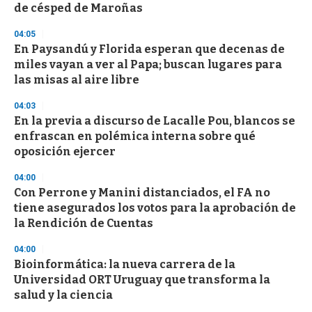
e
de césped de Maroñas
c
o
04:05
n
d
En Paysandú y Florida esperan que decenas de
s
miles vayan a ver al Papa; buscan lugares para
las misas al aire libre
04:03
En la previa a discurso de Lacalle Pou, blancos se
enfrascan en polémica interna sobre qué
oposición ejercer
04:00
Con Perrone y Manini distanciados, el FA no
tiene asegurados los votos para la aprobación de
la Rendición de Cuentas
04:00
Bioinformática: la nueva carrera de la
Universidad ORT Uruguay que transforma la
salud y la ciencia