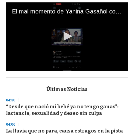
El mal momento de Yanina Gasañol con un hincha argentino en "Subrayado"
0
s
e
c
Últimas Noticias
o
n
04:30
d
“Desde que nació mi bebé ya no tengo ganas”:
s
o
lactancia, sexualidad y deseo sin culpa
f
3
04:06
3
s
La lluvia que no para, causa estragos en la pista