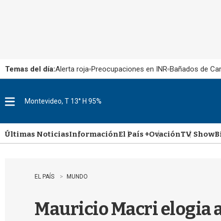
Temas del día:
Alerta roja
Preocupaciones en INR
Bañados de Ca
Montevideo, T 13° H 95%
M
e
n
u
Últimas Noticias
Información
El País +
Ovación
TV Show
B
EL PAÍS
MUNDO
Mauricio Macri elogia a