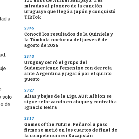
100 años de Aníbal Sampayo: tres
miradas al pionero de la canción
uruguaya que llegó a Japón y conquistó
TikTok
tad a
23:45
Conocé los resultados de la Quiniela y
la Tómbola nocturna del jueves 6 de
agosto de 2026
ad.
23:43
Uruguay cerró el grupo del
Sudamericano Femenino con derrota
uje
ante Argentina y jugará por el quinto
puesto
o
23:27
Altas y bajas de la Liga AUF: Albion se
s solo
sigue reforzando en ataque y contrató a
eo de
Ignacio Neira
23:17
Games of the Future: Peñarol a paso
firme se metió en los cuartos de final de
la competencia en Kazajistán