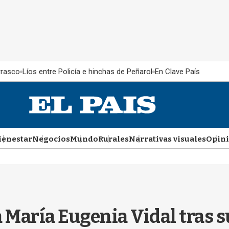
rrasco
Líos entre Policía e hinchas de Peñarol
En Clave País
ienestar
Negocios
Mundo
Rurales
Narrativas visuales
Opin
 María Eugenia Vidal tras s