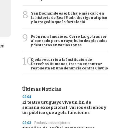
8
Yan Diomande es el fichaje más caro en
la historia de Real Madrid: origen atípico
y la tragedia que lo fortaleció
9
Peón rural murió en Cerro Largo tras ser
alcanzado por un rayo; hubo desplazados
y destrozos en varias zonas
 en
10
Ojeda recurrió a la Institución de
Derechos Humanos, tras no encontrar
respuesta en una denuncia contra Clavijo
Últimas Noticias
02:04
El teatro uruguayo vive un fin de
semana excepcional: varios estrenos y
un público que agota funciones
02:03
Exclusivo suscriptores