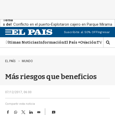
Tema
s del
Conflicto en el puerto
Explotaron cajero en Parque Miramar
día:
Suscribite al 50% OFF
Ingresar
M
e
Últimas Noticias
Información
El País +
Ovación
TV Show
n
M
u
o
s
t
EL PAÍS
MUNDO
r
a
Más riesgos que beneficios
r
b
�
s
07/12/2017, 06:00
q
u
Compartir esta noticia
e
F
W
T
L
E
d