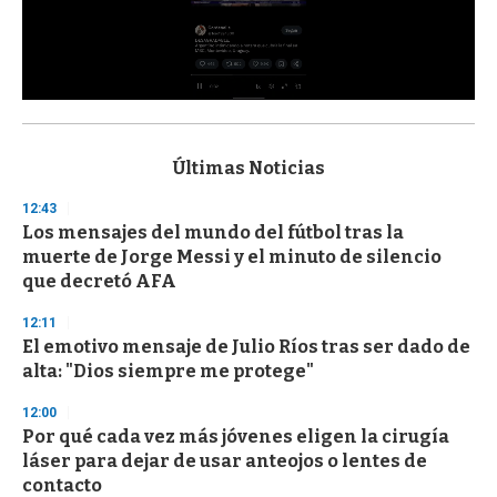
0
s
e
c
Últimas Noticias
o
n
12:43
d
Los mensajes del mundo del fútbol tras la
s
o
muerte de Jorge Messi y el minuto de silencio
f
que decretó AFA
3
3
s
12:11
e
El emotivo mensaje de Julio Ríos tras ser dado de
c
alta: "Dios siempre me protege"
o
n
d
12:00
s
Por qué cada vez más jóvenes eligen la cirugía
láser para dejar de usar anteojos o lentes de
contacto