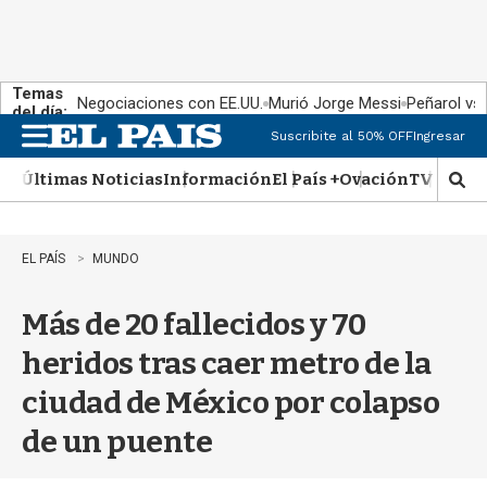
Temas
Negociaciones con EE.UU.
Murió Jorge Messi
Peñarol vs
del día:
Suscribite al 50% OFF
Ingresar
M
e
Últimas Noticias
Información
El País +
Ovación
TV Show
n
M
u
o
s
t
EL PAÍS
MUNDO
r
a
Más de 20 fallecidos y 70
r
b
heridos tras caer metro de la
�
s
ciudad de México por colapso
q
u
de un puente
e
d