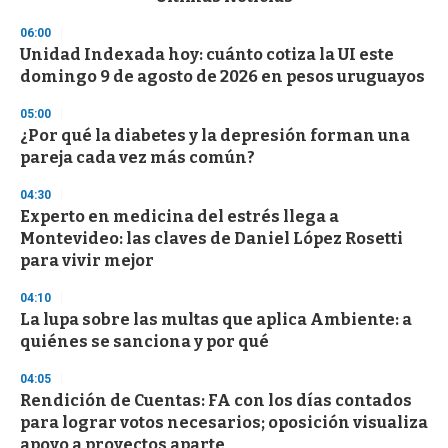
o
n
06:00
d
Unidad Indexada hoy: cuánto cotiza la UI este
s
o
domingo 9 de agosto de 2026 en pesos uruguayos
f
3
05:00
3
s
¿Por qué la diabetes y la depresión forman una
e
pareja cada vez más común?
c
o
04:30
n
d
Experto en medicina del estrés llega a
s
Montevideo: las claves de Daniel López Rosetti
para vivir mejor
04:10
La lupa sobre las multas que aplica Ambiente: a
quiénes se sanciona y por qué
04:05
Rendición de Cuentas: FA con los días contados
para lograr votos necesarios; oposición visualiza
apoyo a proyectos aparte