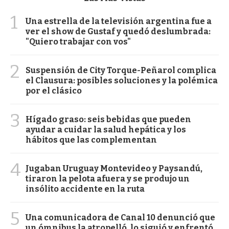
1
Una estrella de la televisión argentina fue a
ver el show de Gustaf y quedó deslumbrada:
"Quiero trabajar con vos"
2
Suspensión de City Torque-Peñarol complica
el Clausura: posibles soluciones y la polémica
por el clásico
3
Hígado graso: seis bebidas que pueden
ayudar a cuidar la salud hepática y los
hábitos que las complementan
4
Jugaban Uruguay Montevideo y Paysandú,
tiraron la pelota afuera y se produjo un
insólito accidente en la ruta
5
Una comunicadora de Canal 10 denunció que
un ómnibus la atropelló, lo siguió y enfrentó