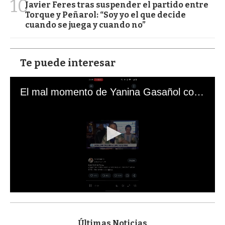
10
Javier Feres tras suspender el partido entre
Torque y Peñarol: “Soy yo el que decide
cuando se juega y cuando no”
Te puede interesar
El mal momento de Yanina Gasañol con un hincha argentino en "Subrayado"
0
s
e
c
Últimas Noticias