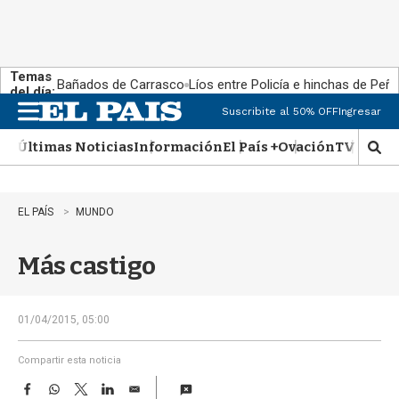
Temas
Bañados de Carrasco
Líos entre Policía e hinchas de Peña
del día:
Suscribite al 50% OFF
Ingresar
M
e
Últimas Noticias
Información
El País +
Ovación
TV Show
n
M
u
o
s
t
EL PAÍS
MUNDO
r
a
Más castigo
r
b
�
s
01/04/2015, 05:00
q
u
Compartir esta noticia
e
F
W
T
L
E
d