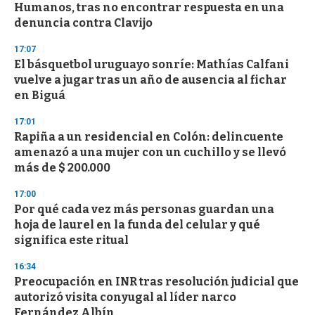
o
Humanos, tras no encontrar respuesta en una
f
denuncia contra Clavijo
3
3
s
17:07
e
El básquetbol uruguayo sonríe: Mathías Calfani
c
vuelve a jugar tras un año de ausencia al fichar
o
n
en Biguá
d
s
17:01
Rapiña a un residencial en Colón: delincuente
amenazó a una mujer con un cuchillo y se llevó
más de $ 200.000
17:00
Por qué cada vez más personas guardan una
hoja de laurel en la funda del celular y qué
significa este ritual
16:34
Preocupación en INR tras resolución judicial que
autorizó visita conyugal al líder narco
Fernández Albín