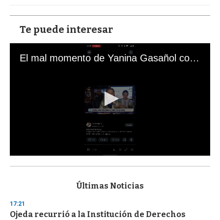
Te puede interesar
El mal momento de Yanina Gasañol con un hincha argentino en "Subrayado"
0
s
e
c
Últimas Noticias
o
n
17:21
d
Ojeda recurrió a la Institución de Derechos
s