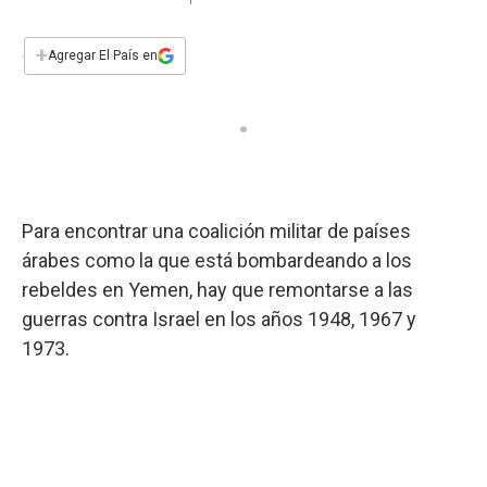
a
h
w
i
m
a
c
a
i
n
a
e
t
t
k
i
+
Agregar El País en
b
s
t
e
l
o
A
e
d
o
p
r
I
k
p
n
Para encontrar una coalición militar de países
árabes como la que está bombardeando a los
rebeldes en Yemen, hay que remontarse a las
guerras contra Israel en los años 1948, 1967 y
1973.