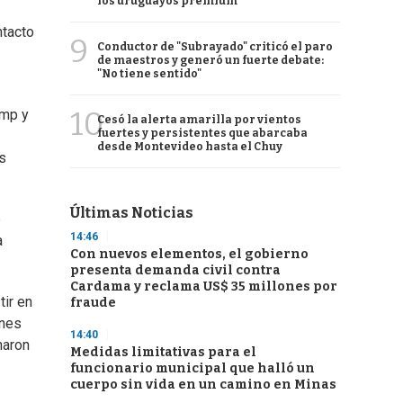
los uruguayos premium
ntacto
9
Conductor de "Subrayado" criticó el paro
de maestros y generó un fuerte debate:
"No tiene sentido"
10
ump y
Cesó la alerta amarilla por vientos
fuertes y persistentes que abarcaba
desde Montevideo hasta el Chuy
s
Últimas Noticias
e
14:46
a
Con nuevos elementos, el gobierno
presenta demanda civil contra
Cardama y reclama US$ 35 millones por
tir en
fraude
enes
14:40
naron
Medidas limitativas para el
funcionario municipal que halló un
cuerpo sin vida en un camino en Minas