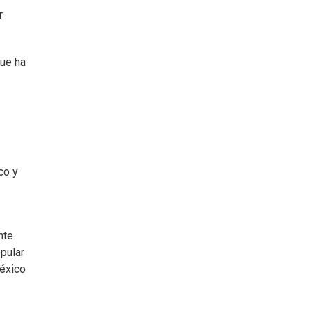
r
que ha
co y
nte
pular
México