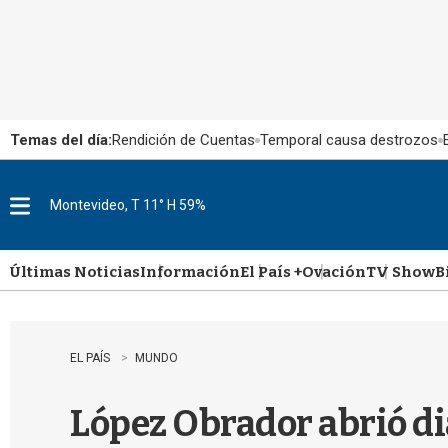
Temas del día:
Rendición de Cuentas
Temporal causa destrozos
Montevideo, T 11° H 59%
M
e
n
u
Últimas Noticias
Información
El País +
Ovación
TV Show
B
EL PAÍS
MUNDO
López Obrador abrió d