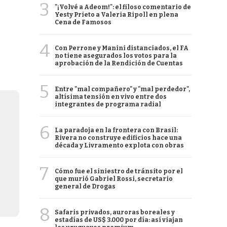
3
"¡Volvé a Adeom!": el filoso comentario de
Yesty Prieto a Valeria Ripoll en plena
Cena de Famosos
4
Con Perrone y Manini distanciados, el FA
no tiene asegurados los votos para la
aprobación de la Rendición de Cuentas
5
Entre "mal compañero" y "mal perdedor",
altísima tensión en vivo entre dos
integrantes de programa radial
6
La paradoja en la frontera con Brasil:
Rivera no construye edificios hace una
década y Livramento explota con obras
7
Cómo fue el siniestro de tránsito por el
que murió Gabriel Rossi, secretario
general de Drogas
8
Safaris privados, auroras boreales y
estadías de US$ 3.000 por día: así viajan