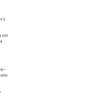
os y
a con
na
bre—
rsión
o