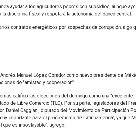
anea ayudar a los agricultores pobres con subsidios, aunque aye
la disciplina fiscal y respetará la autonomía del banco central.
narios contratos energéticos por sospechas de corrupción, algo 
de Andrés Manuel López Obrador como nuevo presidente de Méxi
aciones de "amistad y cooperación".
además calificó las elecciones del domingo como una "excelente
atado de Libre Comercio (TLC). Por su parte, legisladores del Fre
r. Daniel Caggiani, diputado del Movimiento de Participación Po
muy importante para el progresismo de Latinoamérica", ya que 
il que es insoslayable", agregó.