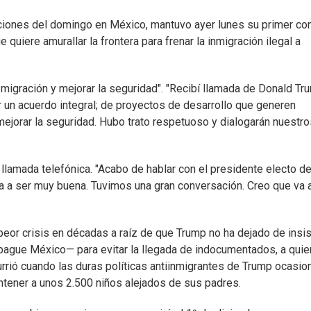
ciones del domingo en México, mantuvo ayer lunes su primer co
 quiere amurallar la frontera para frenar la inmigración ilegal a
 migración y mejorar la seguridad". "Recibí llamada de Donald Tr
un acuerdo integral; de proyectos de desarrollo que generen
mejorar la seguridad. Hubo trato respetuoso y dialogarán nuestro
lamada telefónica. "Acabo de hablar con el presidente electo d
 va a ser muy buena. Tuvimos una gran conversación. Creo que va 
eor crisis en décadas a raíz de que Trump no ha dejado de insis
pague México— para evitar la llegada de indocumentados, a qui
urrió cuando las duras políticas antiinmigrantes de Trump ocasio
ntener a unos 2.500 niños alejados de sus padres.