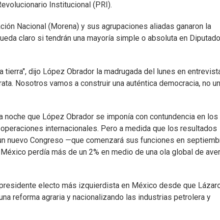
evolucionario Institucional (PRI).
ción Nacional (Morena) y sus agrupaciones aliadas ganaron la
ueda claro si tendrán una mayoría simple o absoluta en Diputad
la tierra", dijo López Obrador la madrugada del lunes en entrevist
rata. Nosotros vamos a construir una auténtica democracia, no u
 la noche que López Obrador se imponía con contundencia en los
operaciones internacionales. Pero a medida que los resultados
en un nuevo Congreso —que comenzará sus funciones en septiem
de México perdía más de un 2% en medio de una ola global de ave
residente electo más izquierdista en México desde que Lázar
 reforma agraria y nacionalizando las industrias petrolera y