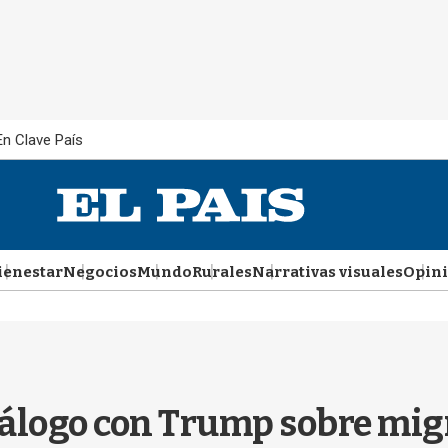
En Clave País
ienestar
Negocios
Mundo
Rurales
Narrativas visuales
Opin
iálogo con Trump sobre mig