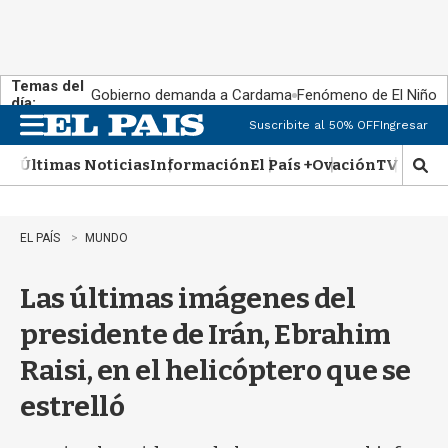
Temas del
Gobierno demanda a Cardama
Fenómeno de El Niño
día:
Suscribite al 50% OFF
Ingresar
M
e
Últimas Noticias
Información
El País +
Ovación
TV Show
n
M
u
o
s
t
EL PAÍS
MUNDO
r
a
Las últimas imágenes del
r
b
presidente de Irán, Ebrahim
�
s
Raisi, en el helicóptero que se
q
u
estrelló
e
d