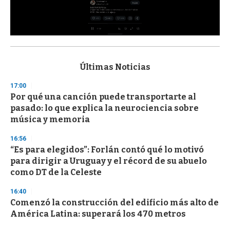
0
s
e
c
Últimas Noticias
o
n
17:00
d
Por qué una canción puede transportarte al
s
o
pasado: lo que explica la neurociencia sobre
f
música y memoria
3
3
s
16:56
e
“Es para elegidos”: Forlán contó qué lo motivó
c
para dirigir a Uruguay y el récord de su abuelo
o
n
como DT de la Celeste
d
s
16:40
Comenzó la construcción del edificio más alto de
América Latina: superará los 470 metros