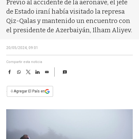
a
Previo al accidente de la aeronave, el jefe
de Estado iraní había visitado la represa
Qiz-Qalas y mantenido un encuentro con
el presidente de Azerbaiyán, Ilham Aliyev.
20/05/2024, 09:01
Compartir esta noticia
F
W
T
L
E
a
h
w
i
m
c
a
i
n
a
e
t
t
k
i
+
Agregar El País en
b
s
t
e
l
o
A
e
d
o
p
r
I
k
p
n