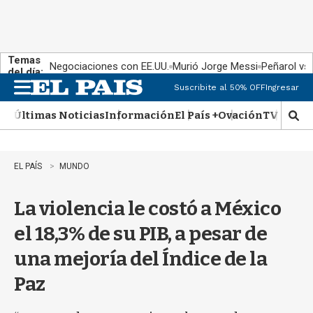
Temas
Negociaciones con EE.UU.
Murió Jorge Messi
Peñarol vs
del día:
Suscribite al 50% OFF
Ingresar
M
e
Últimas Noticias
Información
El País +
Ovación
TV Show
n
M
u
o
s
t
EL PAÍS
MUNDO
r
a
La violencia le costó a México
r
b
el 18,3% de su PIB, a pesar de
�
s
una mejoría del Índice de la
q
u
Paz
e
d