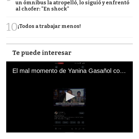
un ómnibus la atropelló, lo siguió y enfrentó
al chofer: "En shock"
10
¡Todos a trabajar menos!
Te puede interesar
El mal momento de Yanina Gasañol con un hincha argentino en "Subrayado"
0