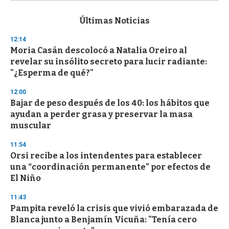
s
e
c
Últimas Noticias
o
n
12:14
d
Moria Casán descolocó a Natalia Oreiro al
s
o
revelar su insólito secreto para lucir radiante:
f
"¿Esperma de qué?"
3
3
s
12:00
e
Bajar de peso después de los 40: los hábitos que
c
ayudan a perder grasa y preservar la masa
o
n
muscular
d
s
11:54
Orsi recibe a los intendentes para establecer
una “coordinación permanente” por efectos de
El Niño
11:43
Pampita reveló la crisis que vivió embarazada de
Blanca junto a Benjamín Vicuña: "Tenía cero