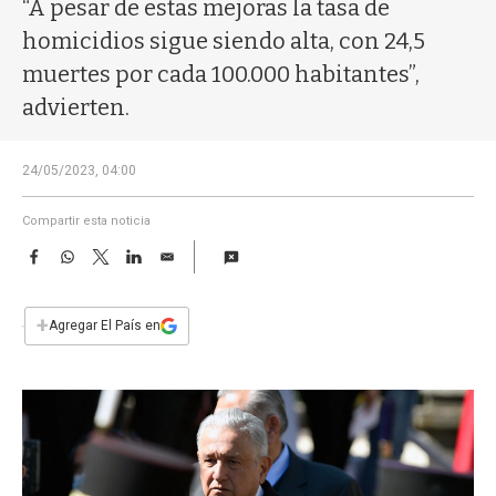
a
“A pesar de estas mejoras la tasa de
homicidios sigue siendo alta, con 24,5
muertes por cada 100.000 habitantes”,
advierten.
24/05/2023, 04:00
Compartir esta noticia
F
W
T
L
E
a
h
w
i
m
c
a
i
n
a
e
t
t
k
i
+
Agregar El País en
b
s
t
e
l
o
A
e
d
o
p
r
I
k
p
n