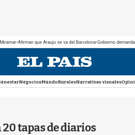
 Miramar
Afirman que Araujo se va del Barcelona
Gobierno demanda
ienestar
Negocios
Mundo
Rurales
Narrativas visuales
Opin
 20 tapas de diarios