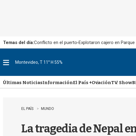
Temas del día:
Conflicto en el puerto
Explotaron cajero en Parque
Montevideo, T 11° H 55%
M
e
n
u
Últimas Noticias
Información
El País +
Ovación
TV Show
B
EL PAÍS
MUNDO
La tragedia de Nepal en