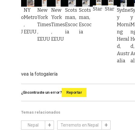
Star
Star
evie
NY
NY
Sydne
S
New
New
Scots
Scots
-
Metro
Metro
y
y
York
York
man,
man,
ourn
,
,
Morni
M
Times
Times
Escoc
Escoc
l,
EEUU
EEUU
ng
n
,
,
ia
ia
EEUU
Heral
H
EEUU
EEUU
d,
d,
Austr
A
alia
al
vea la fotogalería
¿Encontraste un error?
Reportar
Temas relacionados
Nepal
Terremoto en Nepal