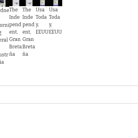
The
The
Usa
Usa
ydne
Inde
Inde
Toda
Toda
pend
pend
y,
y,
orni
ent,
ent,
EEUU
EEUU
g
Gran
Gran
eral
Breta
Breta
ña
ña
ustr
ia