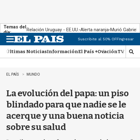
Temas del
Relación Uruguay - EE.UU.
Alerta naranja
Murió Gabriel 
día:
Suscribite al 50% OFF
Ingresar
M
e
Últimas Noticias
Información
El País +
Ovación
TV Show
n
M
u
o
s
t
EL PAÍS
MUNDO
r
a
La evolución del papa: un piso
r
b
blindado para que nadie se le
�
s
acerque y una buena noticia
q
u
sobre su salud
e
d