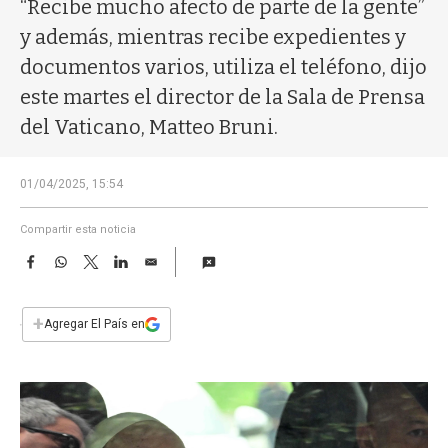
a
“Recibe mucho afecto de parte de la gente”
y además, mientras recibe expedientes y
documentos varios, utiliza el teléfono, dijo
este martes el director de la Sala de Prensa
del Vaticano, Matteo Bruni.
01/04/2025, 15:54
Compartir esta noticia
F
W
T
L
E
a
h
w
i
m
c
a
i
n
a
e
t
t
k
i
+
Agregar El País en
b
s
t
e
l
o
A
e
d
o
p
r
I
k
p
n