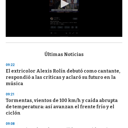
0
s
e
c
Últimas Noticias
o
n
09:22
d
El extricolor Alexis Rolín debutó como cantante,
s
o
respondió a las críticas y aclaró su futuro en la
f
música
3
3
s
09:21
e
Tormentas, vientos de 100 km/h y caída abrupta
c
de temperatura: así avanzan el frente frío y el
o
n
ciclón
d
s
09:08