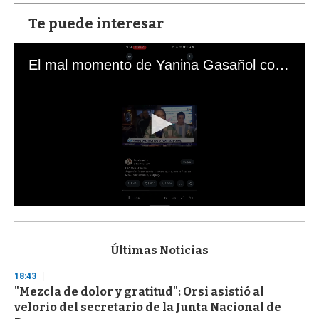
Te puede interesar
El mal momento de Yanina Gasañol con un hincha argentino en "Subrayado"
0
s
e
c
Últimas Noticias
o
n
18:43
d
"Mezcla de dolor y gratitud": Orsi asistió al
s
o
velorio del secretario de la Junta Nacional de
f