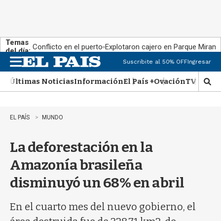
Temas
Conflicto en el puerto
Explotaron cajero en Parque Miram
del día:
Suscribite al 50% OFF
Ingresar
M
e
Últimas Noticias
Información
El País +
Ovación
TV Show
n
M
u
o
s
t
EL PAÍS
MUNDO
r
a
La deforestación en la
r
b
Amazonía brasileña
�
s
disminuyó un 68% en abril
q
u
e
En el cuarto mes del nuevo gobierno, el
d