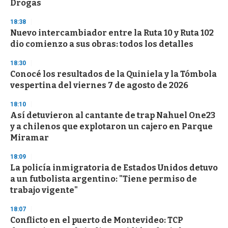
Drogas
3
3
s
18:38
e
Nuevo intercambiador entre la Ruta 10 y Ruta 102
c
dio comienzo a sus obras: todos los detalles
o
n
d
18:30
s
Conocé los resultados de la Quiniela y la Tómbola
vespertina del viernes 7 de agosto de 2026
18:10
Así detuvieron al cantante de trap Nahuel One23
y a chilenos que explotaron un cajero en Parque
Miramar
18:09
La policía inmigratoria de Estados Unidos detuvo
a un futbolista argentino: "Tiene permiso de
trabajo vigente"
18:07
Conflicto en el puerto de Montevideo: TCP