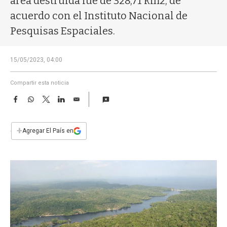
área destruida fue de 328,71 km2, de
a
acuerdo con el Instituto Nacional de
Pesquisas Espaciales.
15/05/2023, 04:00
Compartir esta noticia
F
W
T
L
E
a
h
w
i
m
c
a
i
n
a
e
t
t
k
i
+
Agregar El País en
b
s
t
e
l
o
A
e
d
o
p
r
I
k
p
n