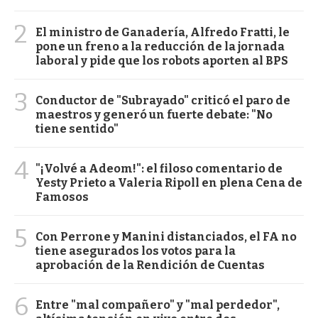
2
El ministro de Ganadería, Alfredo Fratti, le
pone un freno a la reducción de la jornada
laboral y pide que los robots aporten al BPS
3
Conductor de "Subrayado" criticó el paro de
maestros y generó un fuerte debate: "No
tiene sentido"
4
"¡Volvé a Adeom!": el filoso comentario de
Yesty Prieto a Valeria Ripoll en plena Cena de
Famosos
5
Con Perrone y Manini distanciados, el FA no
tiene asegurados los votos para la
aprobación de la Rendición de Cuentas
6
Entre "mal compañero" y "mal perdedor",