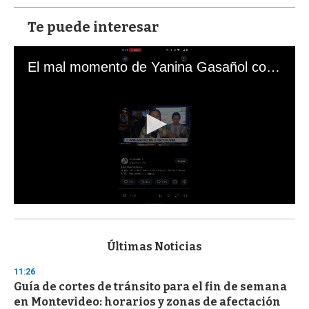
Te puede interesar
El mal momento de Yanina Gasañol con un hincha argentino en "Subrayado"
0
s
e
c
Últimas Noticias
o
n
11:26
d
Guía de cortes de tránsito para el fin de semana
s
o
en Montevideo: horarios y zonas de afectación
f