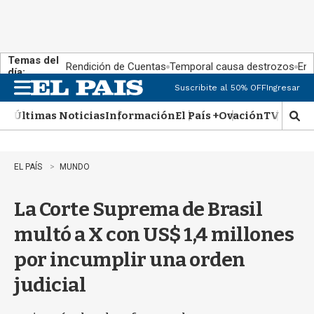
Temas del
Rendición de Cuentas
Temporal causa destrozos
En 
día:
Suscribite al 50% OFF
Ingresar
M
e
Últimas Noticias
Información
El País +
Ovación
TV Show
n
M
u
o
s
t
EL PAÍS
MUNDO
r
a
La Corte Suprema de Brasil
r
b
multó a X con US$ 1,4 millones
�
s
por incumplir una orden
q
u
judicial
e
d