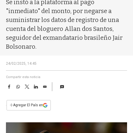
a
Se instó a la plataforma al pago
"inmediato" del monto, por negarse a
suministrar los datos de registro de una
cuenta del bloguero Allan dos Santos,
seguidor del exmandatario brasileño Jair
Bolsonaro.
24/02/2025, 14:45
Compartir esta noticia
F
W
T
L
E
a
h
w
i
m
c
a
i
n
a
e
t
t
k
i
+
Agregar El País en
b
s
t
e
l
o
A
e
d
o
p
r
I
k
p
n