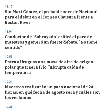
3
11:17
3
s
Sin Maxi Gómez, el probable once de Nacional
e
para el debut en el Torneo Clausura frente a
c
Boston River
o
n
d
11:04
s
Conductor de "Subrayado" criticó el paro de
maestros y generó un fuerte debate: "No tiene
sentido"
10:53
Entra a Uruguay una masa de aire de origen
polar que traerá frío: "Abrupta caída de
temperatura"
10:34
Maestros realizarán un paro nacional de 24
horas: en qué fecha de agosto será y cuáles son
los reclamos
10:28