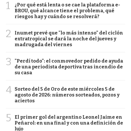
1
¿Por qué está lenta o se cae la plataforma e-
BROU, qué alcance tiene el problema, qué
riesgos hay y cuándo se resolverá?
2
Inumet prevé que "lo más intenso" del ciclón
extratropical se dará la noche del jueves y
madrugada del viernes
3
"Perdí todo": el conmovedor pedido de ayuda
de una periodista deportiva tras incendio de
su casa
4
Sorteo del 5 de Oro de este miércoles 5 de
agosto de 2026: números sorteados, pozos y
aciertos
5
El primer gol del argentino Leonel Jaime en
Peñarol: en una final y con una definición de
lujo