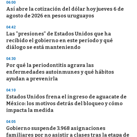
06:00
d
Así abre la cotización del dólar hoy jueves 6 de
s
o
agosto de 2026 en pesos uruguayos
f
3
04:42
3
s
Las "presiones" de Estados Unidos que ha
e
recibido el gobierno en este período y qué
c
diálogo se está manteniendo
o
n
d
04:30
s
Por qué la periodontitis agrava las
enfermedades autoinmunes y qué hábitos
ayudan a prevenirla
04:10
Estados Unidos frena el ingreso de aguacate de
México: los motivos detrás del bloqueo y cómo
impacta la medida
04:05
Gobierno suspende 3.968 asignaciones
familiares por no asistir a clases tras la etapa de