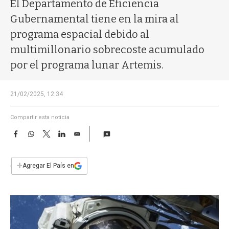
a
El Departamento de Eficiencia
Gubernamental tiene en la mira al
programa espacial debido al
multimillonario sobrecoste acumulado
por el programa lunar Artemis.
21/02/2025, 12:34
Compartir esta noticia
F
W
T
L
E
a
h
w
i
m
c
a
i
n
a
e
t
t
k
i
+
Agregar El País en
b
s
t
e
l
o
A
e
d
o
p
r
I
k
p
n