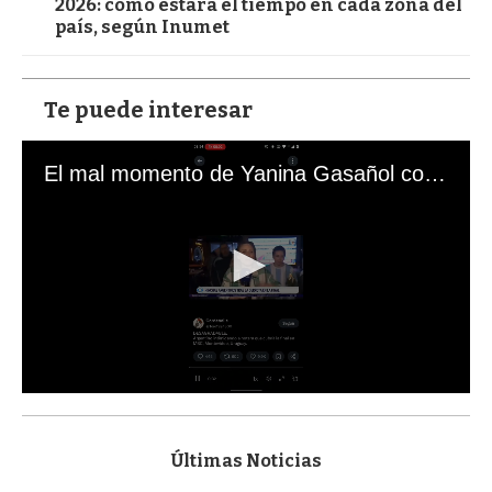
2026: cómo estará el tiempo en cada zona del
país, según Inumet
Te puede interesar
El mal momento de Yanina Gasañol con un hincha argentino en "Subrayado"
0
s
e
c
Últimas Noticias
o
n