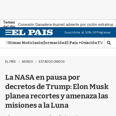
Temas
Conexión Ganadera
Inumet advierte por ciclón extratropi
del día:
Suscribite al 50% OFF
Ingresar
M
e
Últimas Noticias
Información
El País +
Ovación
TV Show
n
M
u
o
s
t
EL PAÍS
MUNDO
ESTADOS UNIDOS
r
a
La NASA en pausa por
r
b
decretos de Trump: Elon Musk
�
s
planea recortes y amenaza las
q
u
misiones a la Luna
e
d