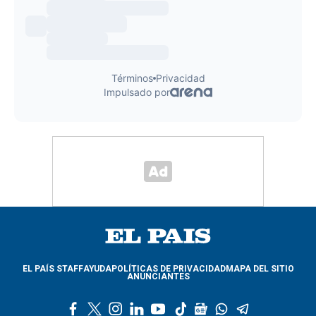
EL PAÍS STAFF
AYUDA
POLÍTICAS DE PRIVACIDAD
MAPA DEL SITIO
ANUNCIANTES
f
t
i
l
y
t
g
w
t