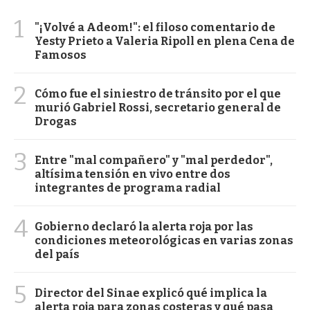
1
"¡Volvé a Adeom!": el filoso comentario de
Yesty Prieto a Valeria Ripoll en plena Cena de
Famosos
2
Cómo fue el siniestro de tránsito por el que
murió Gabriel Rossi, secretario general de
Drogas
3
Entre "mal compañero" y "mal perdedor",
altísima tensión en vivo entre dos
integrantes de programa radial
4
Gobierno declaró la alerta roja por las
condiciones meteorológicas en varias zonas
del país
5
Director del Sinae explicó qué implica la
alerta roja para zonas costeras y qué pasa