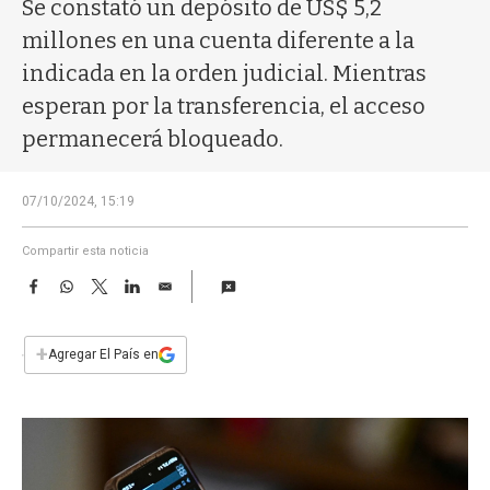
a
Se constató un depósito de US$ 5,2
millones en una cuenta diferente a la
indicada en la orden judicial. Mientras
esperan por la transferencia, el acceso
permanecerá bloqueado.
07/10/2024, 15:19
Compartir esta noticia
F
W
T
L
E
a
h
w
i
m
c
a
i
n
a
e
t
t
k
i
+
Agregar El País en
b
s
t
e
l
o
A
e
d
o
p
r
I
k
p
n