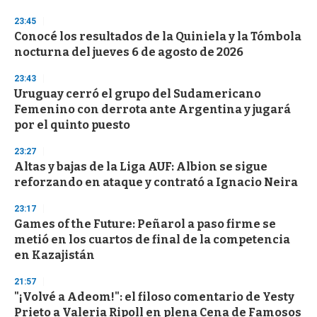
o
n
23:45
d
Conocé los resultados de la Quiniela y la Tómbola
s
o
nocturna del jueves 6 de agosto de 2026
f
3
23:43
3
s
Uruguay cerró el grupo del Sudamericano
e
Femenino con derrota ante Argentina y jugará
c
por el quinto puesto
o
n
d
23:27
s
Altas y bajas de la Liga AUF: Albion se sigue
reforzando en ataque y contrató a Ignacio Neira
23:17
Games of the Future: Peñarol a paso firme se
metió en los cuartos de final de la competencia
en Kazajistán
21:57
"¡Volvé a Adeom!": el filoso comentario de Yesty
Prieto a Valeria Ripoll en plena Cena de Famosos