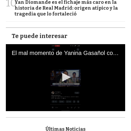
10
Yan Diomande es el fichaje más caro en la
historia de Real Madrid: origen atípico y la
tragedia que lo fortaleció
Te puede interesar
El mal momento de Yanina Gasañol con un hincha argentino en "Subrayado"
0
s
e
c
Últimas Noticias