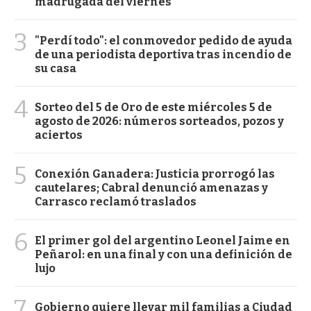
madrugada del viernes
3
"Perdí todo": el conmovedor pedido de ayuda
de una periodista deportiva tras incendio de
su casa
4
Sorteo del 5 de Oro de este miércoles 5 de
agosto de 2026: números sorteados, pozos y
aciertos
5
Conexión Ganadera: Justicia prorrogó las
cautelares; Cabral denunció amenazas y
Carrasco reclamó traslados
6
El primer gol del argentino Leonel Jaime en
Peñarol: en una final y con una definición de
lujo
7
Gobierno quiere llevar mil familias a Ciudad