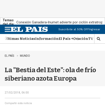
Temas
Conexión Ganadera
Inumet advierte por ciclón extratropi
del día:
Suscribite al 50% OFF
Ingresar
M
e
Últimas Noticias
Información
El País +
Ovación
TV Show
n
M
u
o
s
t
EL PAÍS
MUNDO
r
a
La "Bestia del Este": ola de frío
r
b
siberiano azota Europa
�
s
q
u
27/02/2018, 06:00
e
d
Compartir esta noticia