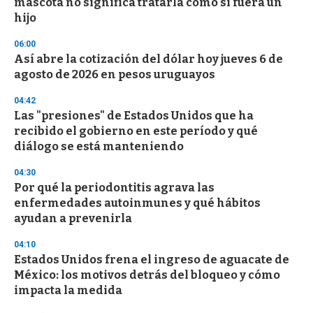
mascota no significa tratarla como si fuera un
o
n
hijo
d
s
06:00
Así abre la cotización del dólar hoy jueves 6 de
agosto de 2026 en pesos uruguayos
04:42
Las "presiones" de Estados Unidos que ha
recibido el gobierno en este período y qué
diálogo se está manteniendo
04:30
Por qué la periodontitis agrava las
enfermedades autoinmunes y qué hábitos
ayudan a prevenirla
04:10
Estados Unidos frena el ingreso de aguacate de
México: los motivos detrás del bloqueo y cómo
impacta la medida