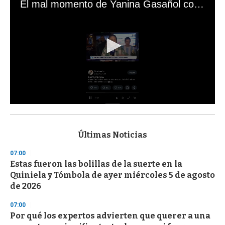
El mal momento de Yanina Gasañol con un hincha argentino en "Subrayado"
0
s
e
c
Últimas Noticias
o
n
07:00
d
Estas fueron las bolillas de la suerte en la
s
o
Quiniela y Tómbola de ayer miércoles 5 de agosto
f
de 2026
3
3
s
07:00
e
Por qué los expertos advierten que querer a una
c