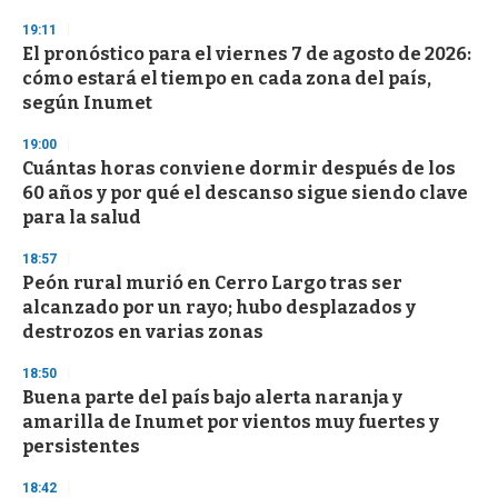
n
19:11
d
El pronóstico para el viernes 7 de agosto de 2026:
s
o
cómo estará el tiempo en cada zona del país,
f
según Inumet
3
3
s
19:00
e
Cuántas horas conviene dormir después de los
c
60 años y por qué el descanso sigue siendo clave
o
n
para la salud
d
s
18:57
Peón rural murió en Cerro Largo tras ser
alcanzado por un rayo; hubo desplazados y
destrozos en varias zonas
18:50
Buena parte del país bajo alerta naranja y
amarilla de Inumet por vientos muy fuertes y
persistentes
18:42