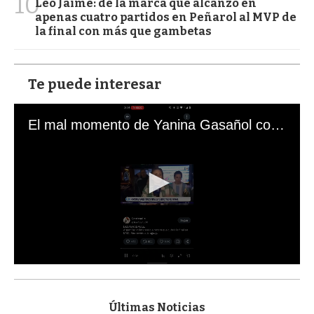
10
Leo Jaime: de la marca que alcanzó en
apenas cuatro partidos en Peñarol al MVP de
la final con más que gambetas
Te puede interesar
El mal momento de Yanina Gasañol con un hincha argentino en "Subrayado"
0
s
e
c
Últimas Noticias
o