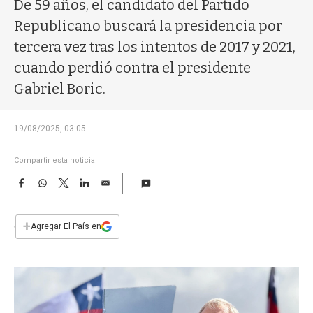
a
De 59 años, el candidato del Partido
Republicano buscará la presidencia por
tercera vez tras los intentos de 2017 y 2021,
cuando perdió contra el presidente
Gabriel Boric.
19/08/2025, 03:05
Compartir esta noticia
F
W
T
L
E
a
h
w
i
m
c
a
i
n
a
e
t
t
k
i
+
Agregar El País en
b
s
t
e
l
o
A
e
d
o
p
r
I
k
p
n