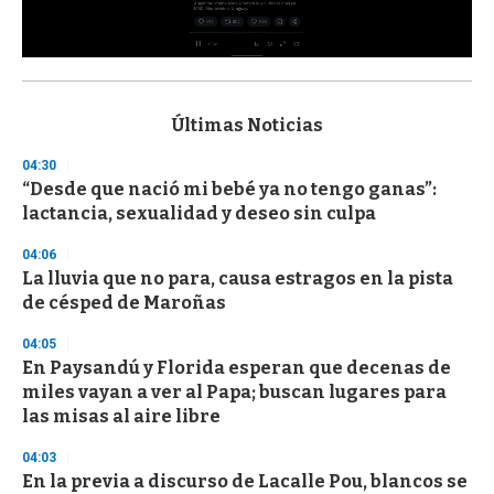
0
s
e
c
Últimas Noticias
o
n
04:30
d
“Desde que nació mi bebé ya no tengo ganas”:
s
o
lactancia, sexualidad y deseo sin culpa
f
3
04:06
3
s
La lluvia que no para, causa estragos en la pista
e
de césped de Maroñas
c
o
04:05
n
d
En Paysandú y Florida esperan que decenas de
s
miles vayan a ver al Papa; buscan lugares para
las misas al aire libre
04:03
En la previa a discurso de Lacalle Pou, blancos se