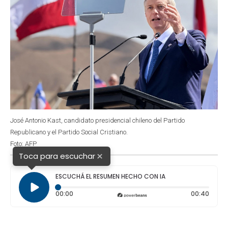
José Antonio Kast, candidato presidencial chileno del Partido
Republicano y el Partido Social Cristiano.
Foto: AFP
×
Toca para escuchar
ESCUCHÁ EL RESUMEN HECHO CON IA
Tiempo transcurrido: 0 segundos
Durac
00:00
00:40