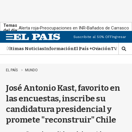
Temas
Alerta roja
Preocupaciones en INR
Bañados de Carrasco
del día:
Suscribite al 50% OFF
Ingresar
M
e
Últimas Noticias
Información
El País +
Ovación
TV Show
n
M
u
o
s
t
EL PAÍS
MUNDO
r
a
José Antonio Kast, favorito en
r
b
las encuestas, inscribe su
�
s
candidatura presidencial y
q
u
promete "reconstruir" Chile
e
d