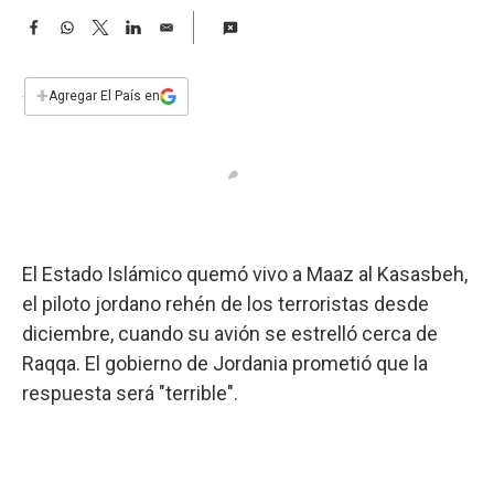
a
F
W
T
L
E
a
h
w
i
m
c
a
i
n
a
e
t
t
k
i
+
Agregar El País en
b
s
t
e
l
o
A
e
d
o
p
r
I
k
p
n
El Estado Islámico quemó vivo a Maaz al Kasasbeh,
el piloto jordano rehén de los terroristas desde
diciembre, cuando su avión se estrelló cerca de
Raqqa. El gobierno de Jordania prometió que la
respuesta será "terrible".