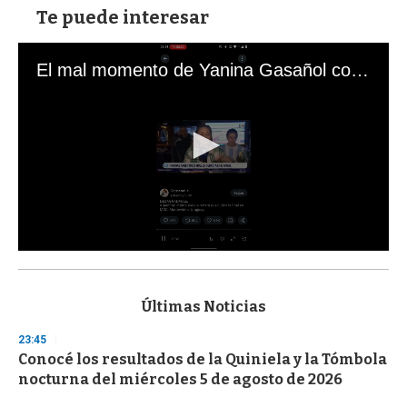
Te puede interesar
El mal momento de Yanina Gasañol con un hincha argentino en "Subrayado"
0
s
e
c
Últimas Noticias
o
n
23:45
d
Conocé los resultados de la Quiniela y la Tómbola
s
o
nocturna del miércoles 5 de agosto de 2026
f
3