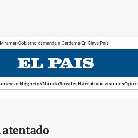
 Miramar
Gobierno demanda a Cardama
En Clave País
ienestar
Negocios
Mundo
Rurales
Narrativas visuales
Opin
n atentado