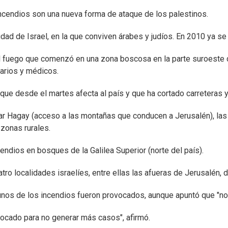
ncendios son una nueva forma de ataque de los palestinos.
udad de Israel, en la que conviven árabes y judíos. En 2010 ya se
l fuego que comenzó en una zona boscosa en la parte suroeste de
iarios y médicos.
que desde el martes afecta al país y que ha cortado carreteras 
ar Hagay (acceso a las montañas que conducen a Jerusalén), las 
zonas rurales.
ncendios en bosques de la Galilea Superior (norte del país).
atro localidades israelíes, entre ellas las afueras de Jerusalén,
 algunos de los incendios fueron provocados, aunque apuntó que "n
vocado para no generar más casos", afirmó.