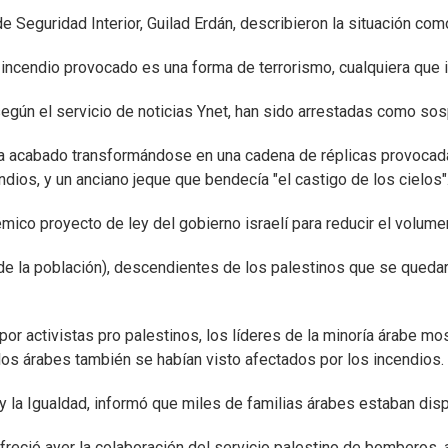
r de Seguridad Interior, Guilad Erdán, describieron la situación co
 incendio provocado es una forma de terrorismo, cualquiera que 
egún el servicio de noticias Ynet, han sido arrestadas como sos
a acabado transformándose en una cadena de réplicas provocadas 
dios, y un anciano jeque que bendecía "el castigo de los cielos"
mico proyecto de ley del gobierno israelí para reducir el volume
de la población), descendientes de los palestinos que se quedaro
r activistas pro palestinos, los líderes de la minoría árabe mos
s árabes también se habían visto afectados por los incendios.
y la Igualdad, informó que miles de familias árabes estaban disp
freció ayer la colaboración del servicio palestino de bomberos, 