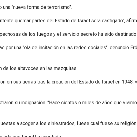
mo una "nueva forma de terrorismo".
intente quemar partes del Estado de Israel será castigado", afir
pechosas de los fuegos y el servicio secreto ha sido destinado 
por una "ola de incitación en las redes sociales", denunció Er
.
n de los altavoces en las mezquitas.
n en sus tierras tras la creación del Estado de Israel en 1948, 
traron su indignación. "Hace cientos o miles de años que vivimo
uestas a acoger a los siniestrados, fuese cual fuese su religión
ayuda que Israel ha aceptado.