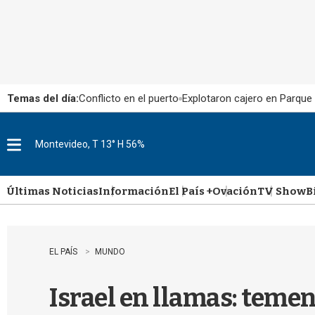
Temas del día:
Conflicto en el puerto
Explotaron cajero en Parque
Montevideo, T 13° H 56%
M
e
n
u
Últimas Noticias
Información
El País +
Ovación
TV Show
B
EL PAÍS
MUNDO
Israel en llamas: teme