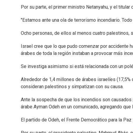
Por su parte, el primer ministro Netanyahu, y el titula
"Estamos ante una ola de terrorismo incendiario. Todo
Ocho personas, de ellos al menos cuatro palestinos, s
Israel cree que lo que pudo comenzar por accidente h
árabes de toda la región instaban a provocar más incen
Se investiga asimismo si está relacionada con un polé
Alrededor de 1,4 millones de árabes israelíes (17,5% 
consideran palestinos y simpatizan con su causa.
Ante la sospecha de que los incendios son causados po
árabe Ayman Odeh en un comunicado, agregando que lo
El partido de Odeh, el Frente Democrático para la Paz 
Por su parte, el presidente palestino, Mahmud Abás, o