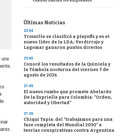
cuando hablan los empleados
Últimas Noticias
23:54
Trouville se clasificó a playoffs y es el
nuevo líder de la LDA; Verdirrojo y
Lagomar ganaron puntos directos
e una
23:45
Conocé los resultados de la Quiniela y
iente.
la Tómbola nocturna del viernes 7 de
agosto de 2026
21:45
nes
El nuevo rumbo que promete Abelardo
a
De la Espriella para Colombia: "Orden,
de
autoridad y libertad"
21:26
Chiqui Tapia: del "trabajamos para una
nar.
fase completa del Mundial 2030" a
maras
teorías conspirativas contra Argentina