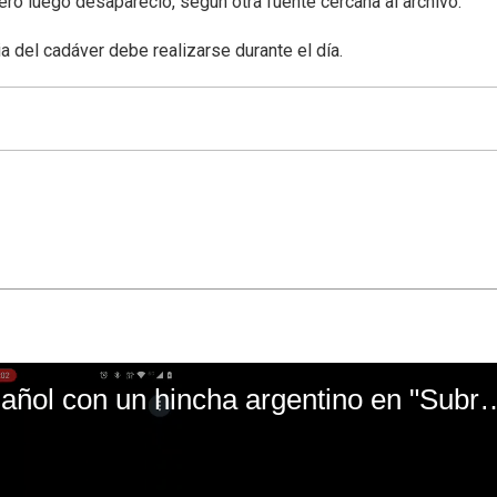
pero luego desapareció, según otra fuente cercana al archivo.
a del cadáver debe realizarse durante el día.
El mal momento de Yanina Gasañol con un hin