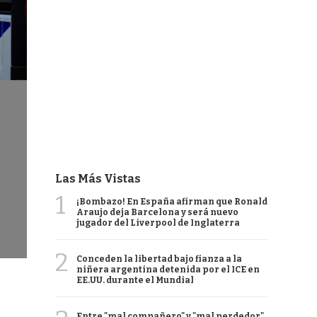
Las Más Vistas
1
¡Bombazo! En España afirman que Ronald
Araujo deja Barcelona y será nuevo
jugador del Liverpool de Inglaterra
2
Conceden la libertad bajo fianza a la
niñera argentina detenida por el ICE en
EE.UU. durante el Mundial
Entre "mal compañero" y "mal perdedor",