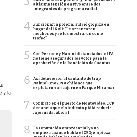
3
altísima tensión en vivo entre dos
integrantes de programa radial
4
Funcionaria policial sufrió golpiza en
hogar del INAU: "Le arrancaron
mechones y se los mostraron como
trofeo"
5
Con Perrone y Manini distanciados, el FA
no tiene asegurados los votos para la
aprobación de la Rendición de Cuentas
6
Así detuvieron al cantante de trap
Nahuel One23 y a chilenos que
su
explotaron un cajero en Parque Miramar
 y la
7
Conflicto en el puerto de Montevideo: TCP
denuncia que el sindicato pidió reducir
la jornada laboral
8
La reputación empresarial ya no
empieza cuando habla el CEO; empieza