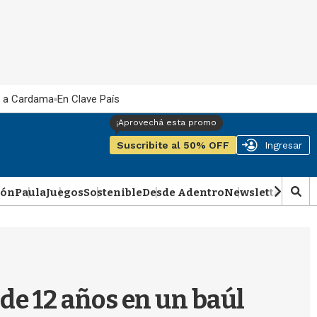
 a Cardama
En Clave País
Suscribite al 50% OFF
Ingresar
ión
Paula
Juegos
Sostenible
Desde Adentro
Newsletter
Podca
M
o
s
t
r
a
r
de 12 años en un baúl
b
�