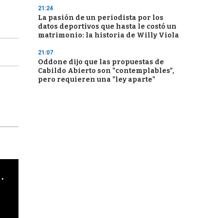
21:24
La pasión de un periodista por los
datos deportivos que hasta le costó un
matrimonio: la historia de Willy Viola
21:07
Oddone dijo que las propuestas de
Cabildo Abierto son "contemplables",
pero requieren una "ley aparte"
cha argentino en "Subrayado"