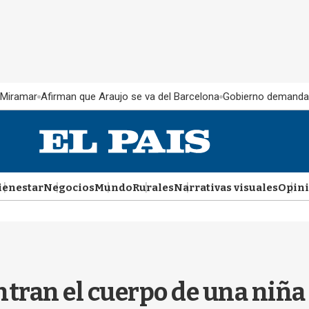
 Miramar
Afirman que Araujo se va del Barcelona
Gobierno demanda
ienestar
Negocios
Mundo
Rurales
Narrativas visuales
Opin
ntran el cuerpo de una niña 