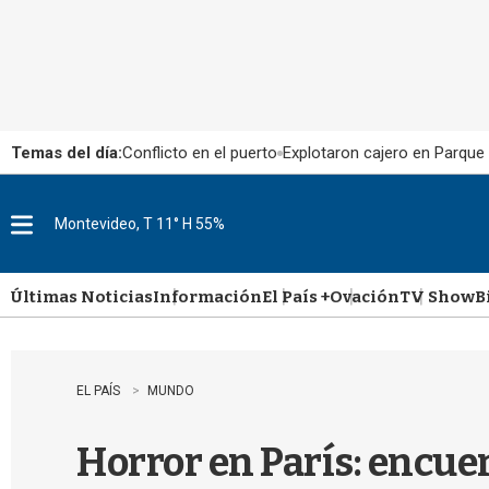
Temas del día:
Conflicto en el puerto
Explotaron cajero en Parque
Montevideo, T 11° H 55%
M
e
n
u
Últimas Noticias
Información
El País +
Ovación
TV Show
B
EL PAÍS
MUNDO
Horror en París: encue